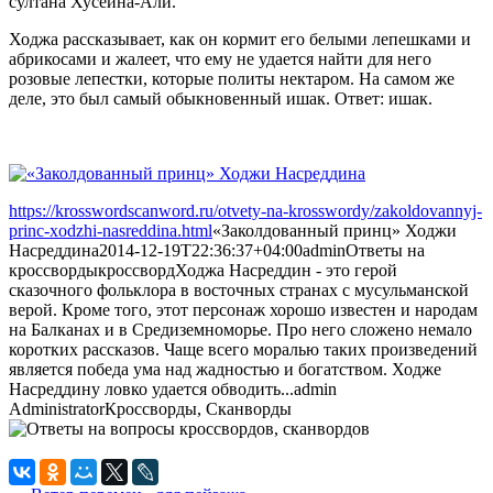
султана Хусейна-Али.
Ходжа рассказывает, как он кормит его белыми лепешками и
абрикосами и жалеет, что ему не удается найти для него
розовые лепестки, которые политы нектаром. На самом же
деле, это был самый обыкновенный ишак. Ответ: ишак.
https://krosswordscanword.ru/otvety-na-krosswordy/zakoldovannyj-
princ-xodzhi-nasreddina.html
«Заколдованный принц» Ходжи
Насреддина
2014-12-19T22:36:37+04:00
admin
Ответы на
кроссворды
кроссворд
Ходжа Насреддин - это герой
сказочного фольклора в восточных странах с мусульманской
верой. Кроме того, этот персонаж хорошо известен и народам
на Балканах и в Средиземноморье. Про него сложено немало
коротких рассказов. Чаще всего моралью таких произведений
является победа ума над жадностью и богатством. Ходже
Насреддину ловко удается обводить...
admin
Administrator
Кроссворды, Сканворды