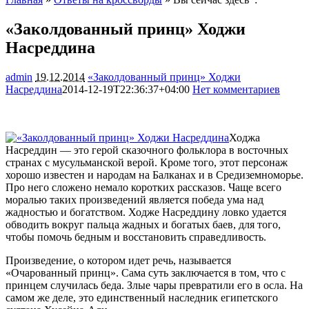
«Заколдованный принц» Ходжи
Насреддина
admin
19.12.2014
«Заколдованный принц» Ходжи
Насреддина
2014-12-19T22:36:37+04:00
Нет комментариев
2038
Ходжа
Насреддин — это герой сказочного фольклора в восточных
странах с мусульманской верой. Кроме того, этот персонаж
хорошо известен и народам на Балканах и в Средиземноморье.
Про него сложено немало коротких рассказов. Чаще всего
моралью таких произведений является победа ума над
жадностью и
богатством. Ходже Насреддину ловко удается
обводить вокруг пальца жадных и богатых баев, для того,
чтобы помочь бедным и восстановить справедливость.
Произведение, о котором идет речь, называется
«Очарованный принц». Сама суть заключается в том, что с
принцем случилась беда. Злые чары превратили его в осла. На
самом же деле, это единственный наследник египетского