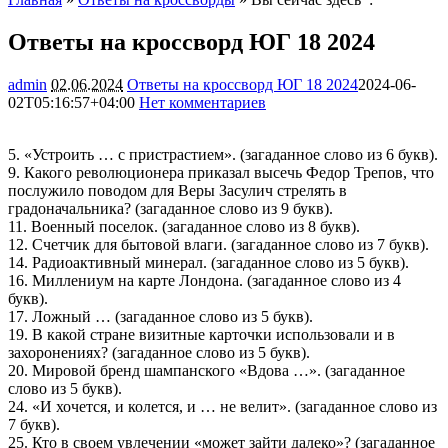
Ответы на кроссворд ЮГ 18 2024
admin
02.06.2024
Ответы на кроссворд ЮГ 18 2024
2024-06-
02T05:16:57+04:00
Нет комментариев
2728
5. «Устроить … с пристрастием». (загаданное слово из 6 букв).
9. Какого революционера приказал высечь Федор Трепов, что
послужило поводом для Веры Засулич стрелять в
градоначальника? (загаданное слово из 9 букв).
11. Военный поселок. (загаданное слово из 8 букв).
12. Счетчик для бытовой влаги. (загаданное слово из 7 букв).
14. Радиоактивный минерал. (загаданное слово из 5 букв).
16. Миллениум на карте Лондона. (загаданное слово из 4
букв).
17. Ложный … (загаданное слово из 5 букв).
19. В какой стране визитные карточки использовали и в
захоронениях? (загаданное слово из 5 букв).
20. Мировой бренд шампанского «Вдова …». (загаданное
слово из 5 букв).
24. «И хочется, и колется, и … не велит». (загаданное слово из
7 букв).
25. Кто в своем увлечении «может зайти далеко»? (загаданное