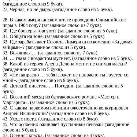
(загаданное слово из 9 букв).
27. Черная, но не дыра. (загаданное слово из 5 букв).
28. В каком американском штате проходили Олимпийские
игры в 1904 году? (загаданное слово из 7 букв).
30. Где брокеры торгуют? (загаданное слово из 5 букв).
31. Общага на зоне. (загаданное слово из 5 букв).
32. Где зарабатывает Секлета Лимериха из комедии «За двумя
зайцами»? (загаданное слово из 5 букв).
33. Вежливая … (загаданное слово из 7 букв).
34. … глаза с возрастом мутнеет. (загаданное слово из 5 букв).
38. Какой из героев Алена Делона мстит, не снимая маски?
(загаданное слово из 5 букв).
39. «Не напрасно … тебя гложет, не напрасно ты грустен со
мной». (загаданное слово из 9 букв).
40. Детский писатель … Погодин. (загаданное слово из 5
букв).
41. Весенний месяц из булгаковского романа «Мастер и
Маргарита». (загаданное слово из 5 букв).
42. С каким наркомом юстиции ожесточенно конкурировал
Андрей Вышинский? (загаданное слово из 8 букв).
43. Уход с поста. (загаданное слово из 8 букв).
45. Что особенно оживляет пустынный пейзаж? (загаданное
слово из 5 букв).
47. Осенняя краска. (загаданное слово из 4 букв).