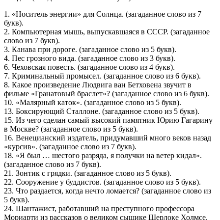
1. «Носитель энергии» для Солнца. (загаданное слово из 7
букв).
2. Компьютерная мышь, выпускавшаяся в СССР. (загаданное
слово из 7 букв).
3. Канава при дороге. (загаданное слово из 5 букв).
4. Пес грозного вида. (загаданное слово из 3 букв).
6. Чеховская повесть. (загаданное слово из 4 букв).
7. Криминальный промысел. (загаданное слово из 6 букв).
8. Какое произведение Людвига ван Бетховена звучит в
фильме «Гранатовый браслет»? (загаданное слово из 6 букв).
10. «Малярный каток». (загаданное слово из 5 букв).
13. Боксирующий Сталлоне. (загаданное слово из 5 букв).
15. Из чего сделан самый высокий памятник Юрию Гагарину
в Москве? (загаданное слово из 5 букв).
16. Венецианский издатель, придумавший много веков назад
«курсив». (загаданное слово из 7 букв).
18. «Я был … шестого разряда, я получки на ветер кидал».
(загаданное слово из 7 букв).
21. Зонтик с грядки. (загаданное слово из 5 букв).
22. Сооружение у буддистов. (загаданное слово из 5 букв).
23. Что раздается, когда нечто ломается? (загаданное слово из
5 букв).
24. Шантажист, работавший на преступного профессора
Мориарти из рассказов о великом сыщике Шерлоке Холмсе.