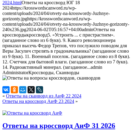
2024.html
Ответы на кроссворд ЮГ 18
2024
https://krosswordscanword.ru/wp-
content/uploads/2024/04/otvety-na-krosswordy-Juzhnye-
gorizonty.jpg
https://krosswordscanword.ru/wp-
content/uploads/2024/04/otvety-na-krosswordy-Juzhnye-gorizonty-
240x236.jpg
2024-06-02T05:16:57+04:00
admin
Ответы на
кроссворды
кроссворд
5. «Устроить ... с пристрастием».
(загаданное слово из 6 букв). 9. Какого революционера
приказал высечь Федор Трепов, что послужило поводом для
Веры Засулич стрелять в градоначальника? (загаданное слово
из 9 букв). 11. Военный поселок. (загаданное слово из 8 букв).
12. Счетчик для бытовой влаги. (загаданное слово из 7 букв).
14. Радиоактивный минерал. (загаданное...
admin
Administrator
Кроссворды, Сканворды
«
Ответы на сканворд из АиФ 22 2024
Ответы на кроссворд АиФ 23 2024
»
Ответы на кроссворд АиФ 31 2026