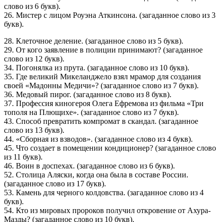
слово из 6 букв).
26. Мистер с лицом Роуэна Аткинсона. (загаданное слово из 3
букв).
28. Клеточное деление. (загаданное слово из 5 букв).
29. От кого заявление в полиции принимают? (загаданное
слово из 12 букв).
34. Погонялка из прута. (загаданное слово из 10 букв).
35. Где великий Микеланджело взял мрамор для создания
своей «Мадонны Медичи»? (загаданное слово из 7 букв).
36. Медовый пирог. (загаданное слово из 8 букв).
37. Профессия киногероя Олега Ефремова из фильма «Три
тополя на Плющихе». (загаданное слово из 7 букв).
43. Способ превратить компромат в скандал. (загаданное
слово из 13 букв).
44. «Сборная из взводов». (загаданное слово из 4 букв).
45. Что создает в помещении кондиционер? (загаданное слово
из 11 букв).
46. Воин в доспехах. (загаданное слово из 6 букв).
52. Столица Аляски, когда она была в составе России.
(загаданное слово из 17 букв).
53. Камень для черного колдовства. (загаданное слово из 4
букв).
54. Кто из мировых пророков получил откровение от Ахура-
Мазды? (загаданное слово из 10 букв).