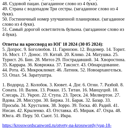
48. Судовой пацан. (загаданное слово из 4 букв).
49. Страна с водопадом Три сестры. (загаданное слово из 4
букв).
50. Гостиничный номер улучшенной планировки. (загаданное
слово из 4 букв).
51. Самый дорогой осветлитель бульона. (загаданное слово из
4 букв).
Ответы на кроссворд из ЮГ 18 2024 (30 05 2024)
:
5. Допрос. 9. Боголюбов. 11. Гарнизон. 12. Водомер. 14. Торит.
16. Мост. 17. Донос. 19. Китай. 20. Клико. 24. Матушка. 25.
Турист. 26. Бин. 28. Митоз 29. Пострадавший. 34. Хворостина.
35. Каррара. 36. Коврижка. 37. Таксист. 43. Обнародование.
44. Рота. 45. Микроклимат. 46. Латник. 52. Новоархангельск.
53. Опал. 54. Заратуштра.
1. Водород. 2. Колобок. 3. Кювет. 4. Дог. 6. Огни. 7. Разбой. 8.
Соната. 10. Валик. 13. Рокки. 15. Титан. 16. Манцуций. 18.
Слесарь. 21. Укроп. 22. Ступа. 23. Треск. 24. Милвертон. 27.
Вдова. 28. Миссури. 30. Биржа. 31. Барак. 32. Базар. 33.
Просьба. 34. Хрусталик. 38. Зорро. 39. Тоска. 40. Радий. 41.
Нисан. 42. Крыленко. 43. Отставка. 45. Мираж. 47. Охра. 48.
Юнга. 49. Перу. 50. Сьют. 51. Икра.
https://krosswordscanword.ru/otvety-na-krosswordy/yug-18-