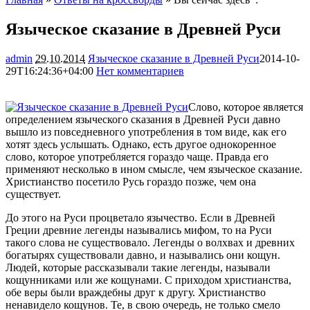
Языческое сказание в Древней Руси
admin
29.10.2014
Языческое сказание в Древней Руси
2014-10-
29T16:24:36+04:00
Нет комментариев
1598
Слово, которое является
определением языческого сказания в Древней Руси давно
вышло из повседневного употребления в том виде, как его
хотят здесь услышать. Однако, есть другое однокоренное
слово, которое употребляется гораздо чаще. Правда его
применяют несколько в ином смысле, чем языческое
сказание.
Христианство посетило Русь гораздо позже, чем она
существует.
До этого на Руси процветало язычество. Если в Древней
Греции древние легенды назывались мифом, то на Руси
такого слова не существовало. Легенды о волхвах и древних
богатырях существовали давно, и назывались они кощун.
Людей, которые рассказывали такие легенды, называли
кощунниками или же кощунами. С приходом христианства,
обе веры были враждебны друг к другу. Христианство
ненавидело кощунов. Те, в свою очередь, не только смело