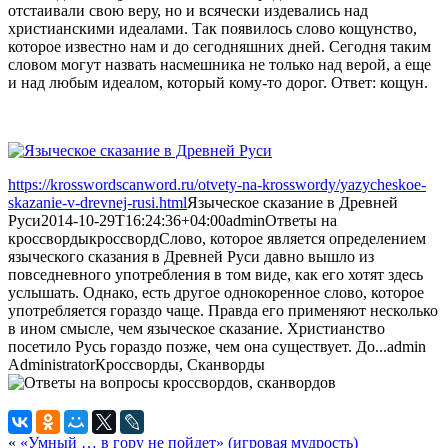
отстаивали свою веру, но и всячески издевались над
христианскими идеалами. Так появилось слово кощунство,
которое известно нам и до сегодняшних дней. Сегодня таким
словом могут назвать насмешника не только над верой, а еще
и над любым идеалом, который кому-то дорог. Ответ: кощун.
https://krosswordscanword.ru/otvety-na-krosswordy/yazycheskoe-
skazanie-v-drevnej-rusi.html
Языческое сказание в Древней
Руси
2014-10-29T16:24:36+04:00
admin
Ответы на
кроссворды
кроссворд
Слово, которое является определением
языческого сказания в Древней Руси давно вышло из
повседневного употребления в том виде, как его хотят здесь
услышать. Однако, есть другое однокоренное слово, которое
употребляется гораздо чаще. Правда его применяют несколько
в ином смысле, чем языческое сказание. Христианство
посетило Русь гораздо позже, чем она существует. До...
admin
Administrator
Кроссворды, Сканворды
«
«Умный … в гору не пойдет» (игровая мудрость)