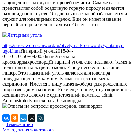
защищен от злых духов и прочей нечисти. Сам же гагат
представляет собой осадочную горную породу и является
разновидностью угля. Он довольно легко обрабатывается и
служит для ювелирных поделок. Еще он имеет название
черный янтарь или черная яшма. Ответ: гагат.
https://krosswordscanword.ru/otvety-na-krosswordy/yantarnyj-
ugol.html
Янтарный уголь
2015-04-
01T01:07:50+04:00
admin
Ответы на
кроссворды
кроссворд
Янтарный уголь еще называют 'камень
ночи' или янтарь цвета смоли. Еще у него есть название
гишер. Этот каменный уголь является для ювелира
полудрагоценным камнем. Кроме того, это камень
скорпионов. Имеется в виду камень-оберег для рожденных
под созвездием скорпион. Если еще точнее, то у скорпионов-
женщин это далеко не единственный камень,...
admin
Administrator
Кроссворды, Сканворды
«
Темное пиво
Молодежная толстовка
»