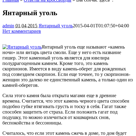
Янтарный уголь
admin
01.04.2015
Янтарный уголь
2015-04-01T01:07:50+04:00
Нет комментариев
1894
Янтарный уголь еще называют «камень
ночи» или янтарь цвета смоли. Еще у него есть название
гишер. Этот каменный уголь является для ювелира
полудрагоценным камнем. Кроме того, это камень
скорпионов. Имеется в виду камень-оберег для рожденных
под созвездием скорпион. Если еще точнее, то у
скорпионов-
женщин это далеко не единственный камень, а только один из
камней-оберегов.
Сила этого камня была открыта магами еще в древние
времена. Считается, что этот камень черного цвета способен
подобно губке втягивать грусть и тоску в себя. Гагат также
способен защитить от страха. Если положить гагат под
подушку, то можно излечиться от кошмарных снов,
беспокойства и бессонницы.
Считалось, что если этот камень сжечь в доме, то дом будет