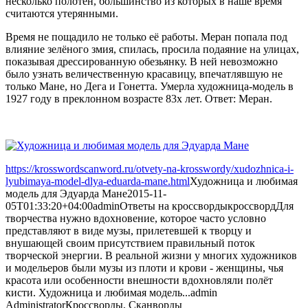
несколько полотен, большинство из которых в наше время
считаются утерянными.
Время не пощадило не только её работы. Меран попала под
влияние зелёного змия, спилась, просила подаяние на улицах,
показывая дрессированную обезьянку. В ней невозможно
было узнать величественную красавицу, впечатлявшую не
только Мане, но Дега и Гонетта. Умерла художница-модель в
1927 году в преклонном возрасте 83х лет. Ответ: Меран.
https://krosswordscanword.ru/otvety-na-krosswordy/xudozhnica-i-
lyubimaya-model-dlya-eduarda-mane.html
Художница и любимая
модель для Эдуарда Мане
2015-11-
05T01:33:20+04:00
admin
Ответы на кроссворды
кроссворд
Для
творчества нужно вдохновение, которое часто условно
представляют в виде музы, прилетевшей к творцу и
внушающей своим присутствием правильный поток
творческой энергии. В реальной жизни у многих художников
и модельеров были музы из плоти и крови - женщины, чья
красота или особенности внешности вдохновляли полёт
кисти. Художница и любимая модель...
admin
Administrator
Кроссворды, Сканворды