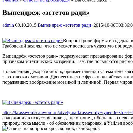
Выпендреж «эстетов ради»
admin
08.10.2015
Выпендреж «эстетов ради»
2015-10-08T03:36:
Вопрос о роли формы и содержани
Грабовский заявлял, что не может воспевать чудесную природу
Выпендрёж «эстетов ради» подразумевает превалирование форм
признаком эстетических воззрений. Там, где появляются рифмо
Повышенная декоративность, орнаментальность, тематическая 
экзотических мотивов. Дренеегипеские фрески, китайская жив
поражавших воображение мозаикой и лепниной. Первая мировая
https://krosswordscanword.ru/otvety-na-krosswordy/vypendrezh-estet
содержания в искусстве никогда не утихнет, ибо на него нево
природу, пока мысли - об обездоленных народах, а Уайльд вообщ