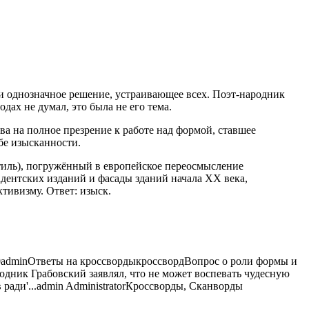
ти однозначное решение, устраивающее всех. Поэт-народник
одах не думал, это была не его
тема.
а на полное презрение к работе над формой, ставшее
бе изысканности.
тиль), погружённый в европейское переосмысление
дентских изданий и фасады зданий начала XX века,
тивизму. Ответ: изыск.
0
admin
Ответы на кроссворды
кроссворд
Вопрос о роли формы и
одник Грабовский заявлял, что не может воспевать чудесную
ради'...
admin
Administrator
Кроссворды, Сканворды