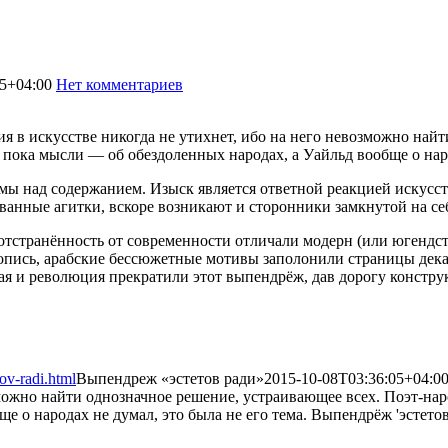
05+04:00
Нет комментариев
1387
я в искусстве никогда не утихнет, ибо на него невозможно най
, пока мысли — об обездоленных народах, а Уайльд вообще о нар
ы над содержанием. Изыск является ответной реакцией искусств
ванные агитки, вскоре возникают и сторонники замкнутой на се
отстранённость от современности отличали модерн (или югендс
опись, арабские бессюжетные мотивы заполонили страницы дека
 и революция прекратили этот выпендрёж, дав дорогу конструк
ov-radi.html
Выпендреж «эстетов ради»
2015-10-08T03:36:05+04:0
зможно найти однозначное решение, устраивающее всех. Поэт-нар
е о народах не думал, это была не его тема. Выпендрёж 'эстетов 