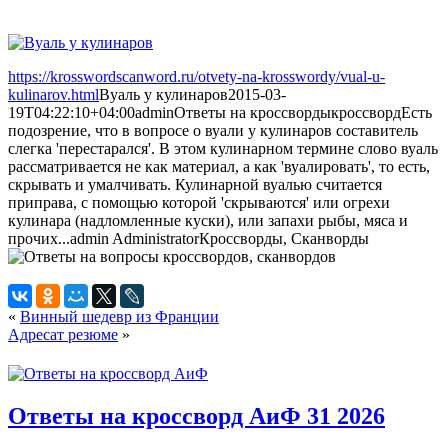
https://krosswordscanword.ru/otvety-na-krosswordy/vual-u-
kulinarov.html
Вуаль у кулинаров
2015-03-
19T04:22:10+04:00
admin
Ответы на кроссворды
кроссворд
Есть
подозрение, что в вопросе о вуали у кулинаров составитель
слегка 'перестарался'. В этом кулинарном термине слово вуаль
рассматривается не как материал, а как 'вуалировать', то есть,
скрывать и умалчивать. Кулинарной вуалью считается
приправа, с помощью которой 'скрываются' или огрехи
кулинара (надломленные куски), или запахи рыбы, мяса и
прочих...
admin
Administrator
Кроссворды, Сканворды
«
Винный шедевр из Франции
Адресат резюме
»
Ответы на кроссворд АиФ 31 2026