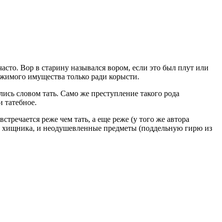
асто. Вор в старину назывался вором, если это был плут или
жимого имущества только ради корысти.
лись словом тать. Само же преступление такого рода
и татебное.
тречается реже чем тать, а еще реже (у того же автора
и и хищника, и неодушевленные предметы (поддельную гирю из