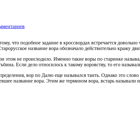
мментариев
2771
ому, что подобное задание в кроссвордах встречается довольно ч
Старорусское название вора обозначало действительно кражу
дви
при этом не происходило. Именно такие воры по старинке называ
ьбина. Если дело относилось к такому воровству, то его называл
ределения, вор по Далю еще назывался таить. Однако это слово вс
таревшее название вора. Этим же термином вора, встарь называл