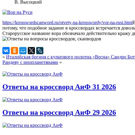
В. Высоцкий
https://krosswordscanword.ru/otvety-na-krosswordy/vor-na-rusi.html
потому, что подобное задание в кроссвордах встречается довол
Старорусское название вора обозначало действительно кражу д
«
Италийская богиня с культового полотна «Весна» Сандро Бо
Рандеву с инопланетянами
»
Ответы на кроссворд АиФ 31 2026
Ответы на кроссворд АиФ 29 2026