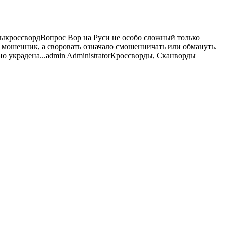
ды
кроссворд
Вопрос Вор на Руси не особо сложный только
ли мошенник, а своровать означало смошенничать или обмануть.
о украдена...
admin
Administrator
Кроссворды, Сканворды