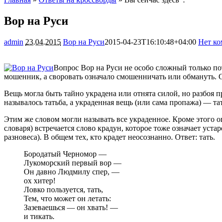
Вор на Руси
admin
23.04.2015
Вор на Руси
2015-04-23T16:10:48+04:00
Нет ко
Вопрос Вор на Руси не особо сложный только пот
мошенник, а своровать означало смошенничать или обмануть. 
Вещь могла быть тайно украдена или отнята силой, но разбоя 
называлось татьба, а украденная вещь (или сама пропажа) — тат
Этим же словом могли называть все украденное. Кроме этого оп
словаря) встречается слово крадун, которое тоже означает ус
разновеса). В общем тех, кто крадет неосознанно. Ответ: тать.
Бородатый Черномор —
Лукоморский первый вор —
Он давно Людмилу спер, —
ох хитер!
Ловко пользуется, тать,
Тем, что может он летать:
Зазеваешься — он хвать! —
и тикать.