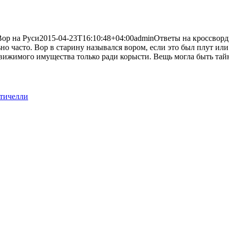
Вор на Руси
2015-04-23T16:10:48+04:00
admin
Ответы на кроссвор
ьно часто. Вор в старину назывался вором, если это был плут и
вижимого имущества только ради корысти. Вещь могла быть тайн
ттичелли