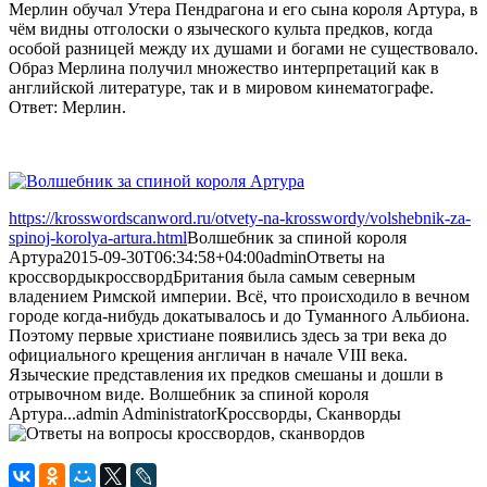
Мерлин обучал Утера Пендрагона и его сына короля Артура, в
чём видны отголоски о языческого культа предков, когда
особой разницей между их душами и богами не существовало.
Образ Мерлина получил множество интерпретаций как в
английской литературе, так и в мировом кинематографе.
Ответ: Мерлин.
https://krosswordscanword.ru/otvety-na-krosswordy/volshebnik-za-
spinoj-korolya-artura.html
Волшебник за спиной короля
Артура
2015-09-30T06:34:58+04:00
admin
Ответы на
кроссворды
кроссворд
Британия была самым северным
владением Римской империи. Всё, что происходило в вечном
городе когда-нибудь докатывалось и до Туманного Альбиона.
Поэтому первые христиане появились здесь за три века до
официального крещения англичан в начале VIII века.
Языческие представления их предков смешаны и дошли в
отрывочном виде. Волшебник за спиной короля
Артура...
admin
Administrator
Кроссворды, Сканворды