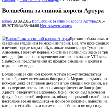
Волшебник за спиной короля Артура
admin
30.09.2015
Волшебник за спиной короля Артура
2015-
09-30T06:34:58+04:00
Нет комментариев
1545
Британия была самым
северным владением Римской империи. Всё, что происходило
в вечном городе когда-нибудь докатывалось и до Туманного
Альбиона. Поэтому первые христиане появились здесь за три
века до официального крещения англичан в начале VIII века.
Языческие представления их предков
смешаны и дошли в
отрывочном виде.
Волшебник за спиной короля Артура может похвастаться
многообразием возможных биографий. Мерлин рождался по-
всякому, даже от плевков дьявола в ухо спящей монахини, а в
иных версиях очень похож на апокрифические биографии
Христа, отвергнутые церковью. Ясно, что он был ключевой
фигурой кельтской мифологии, обладал огромной силой, но в
настоящее время находится «в фоновом режиме», вывести из
которого его обычным магам и волшебникам не под силу.