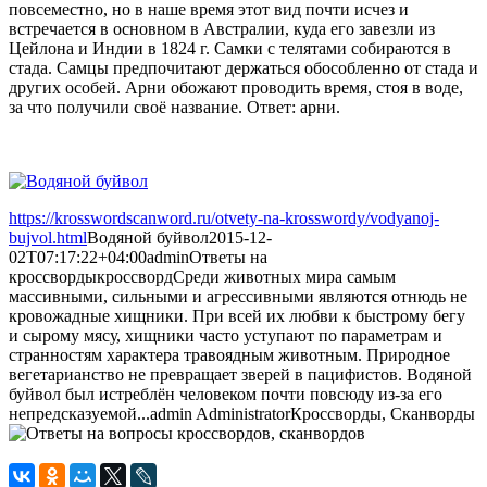
повсеместно, но в наше время этот вид почти исчез и
встречается в основном в Австралии, куда его завезли из
Цейлона и Индии в 1824 г. Самки с телятами собираются в
стада. Самцы предпочитают держаться обособленно от стада и
других особей. Арни обожают проводить время, стоя в воде,
за что получили своё название. Ответ: арни.
https://krosswordscanword.ru/otvety-na-krosswordy/vodyanoj-
bujvol.html
Водяной буйвол
2015-12-
02T07:17:22+04:00
admin
Ответы на
кроссворды
кроссворд
Среди животных мира самым
массивными, сильными и агрессивными являются отнюдь не
кровожадные хищники. При всей их любви к быстрому бегу
и сырому мясу, хищники часто уступают по параметрам и
странностям характера травоядным животным. Природное
вегетарианство не превращает зверей в пацифистов. Водяной
буйвол был истреблён человеком почти повсюду из-за его
непредсказуемой...
admin
Administrator
Кроссворды, Сканворды