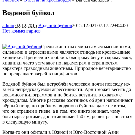
Водяной буйвол
admin
02.12.2015
Водяной буйвол
2015-12-02T07:17:22+04:00
Нет комментариев
1679
Среди животных мира самым массивными,
сильными и агрессивными являются отнюдь не кровожадные
хищники. При всей их любви к быстрому бегу и сырому мясу,
хищники часто уступают по параметрам и странностям
характера травоядным животным. Природное вегетарианство
не превращает зверей в
пацифистов.
Водяной буйвол был истреблён человеком почти повсюду из-
за его непредсказуемой агрессивности. Арни может весить до
восьмисот килограммов и не боится вступить в схватку с
крокодилом. Многие рассказы охотников об арни напоминают
чёрный пиар, но проблема водяного буйвола даже не в том,
что он страшен в гневе, а в том, что никто не знает, чему
богатырь с рогами, достигающими 150 см, решит разгневаться
в следующую минуту.
Когда-то они обитали в Южной и Юго-Восточной Азии