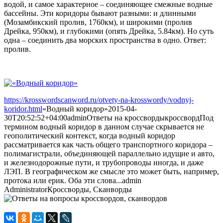
водой, и самое характерное – соединяющее смежные водные
бассейны. Эти коридоры бывают разными: и длинными
(Мозамбикский пролив, 1760км), и широкими (пролив
Дрейка, 950км), и глубокими (опять Дрейка, 5.84км). Но суть
одна – соединить два морских пространства в одно. Ответ:
пролив.
https://krosswordscanword.ru/otvety-na-krosswordy/vodnyj-
koridor.html
«Водный коридор»
2015-04-
30T20:52:52+04:00
admin
Ответы на кроссворды
кроссворд
Под
термином водный коридор в данном случае скрывается не
геополитический контекст, когда водный коридор
рассматривается как часть общего транспортного коридора –
полимагистрали, объединяющей параллельно идущие и авто,
и железнодорожные пути, и трубопроводы иногда, и даже
ЛЭП. В географическом же смысле это может быть, например,
протока или ерик. Оба эти слова...
admin
Administrator
Кроссворды, Сканворды