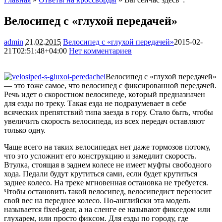
Велосипед с «глухой передачей»
admin
21.02.2015
Велосипед с «глухой передачей»
2015-02-
21T02:51:48+04:00
Нет комментариев
1614
Велосипед с «глухой передачей»
— это тоже самое, что велосипед с фиксированной передачей.
Речь идет о скоростном велосипеде, который предназначен
для езды по треку. Такая езда не подразумевает в себе
всяческих препятствий типа заезда в гору. Стало быть, чтобы
увеличить скорость велосипеда, из
всех передач оставляют
только одну.
Чаще всего на таких велосипедах нет даже тормозов потому,
что это усложнит его конструкцию и замедлит скорость.
Втулка, стоящая в заднем колесе не имеет муфты свободного
хода. Педали будут крутиться сами, если будет крутиться
заднее колесо. На треке мгновенная остановка не требуется.
Чтобы остановить такой велосипед, велосипедист переносит
свой вес на переднее колесо. По-английски эта модель
называется fixed-gear, а на сленге ее называют фикседом или
глухарем, или просто фиксом. Для езды по городу, где