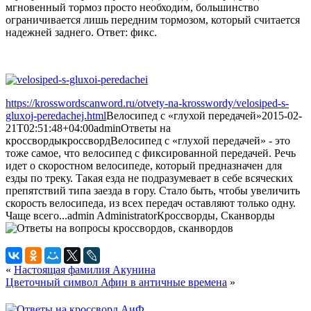
мгновенный тормоз просто необходим, большинство
ограничивается лишь передним тормозом, который считается
надежней заднего. Ответ: фикс.
https://krosswordscanword.ru/otvety-na-krosswordy/velosiped-s-
gluxoj-peredachej.html
Велосипед с «глухой передачей»
2015-02-
21T02:51:48+04:00
admin
Ответы на
кроссворды
кроссворд
Велосипед с «глухой передачей» - это
тоже самое, что велосипед с фиксированной передачей. Речь
идет о скоростном велосипеде, который предназначен для
езды по треку. Такая езда не подразумевает в себе всяческих
препятствий типа заезда в гору. Стало быть, чтобы увеличить
скорость велосипеда, из всех передач оставляют только одну.
Чаще всего...
admin
Administrator
Кроссворды, Сканворды
«
Настоящая фамилия Акунина
Цветочный символ Афин в античные времена
»