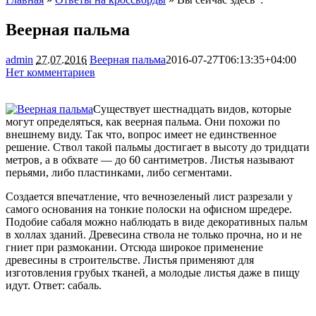
Веерная пальма
admin
27.07.2016
Веерная пальма
2016-07-27T06:13:35+04:00
Нет комментариев
2496
Существует шестнадцать видов, которые
могут определяться, как веерная пальма. Они похожи по
внешнему виду. Так что, вопрос имеет не единственное
решение. Ствол такой пальмы достигает в высоту до тридцати
метров, а в обхвате — до 60 сантиметров. Листья называют
перьями, либо
пластинками, либо сегментами.
Создается впечатление, что вечнозеленый лист разрезали у
самого основания на тонкие полоски на офисном шредере.
Подобие сабаля можно наблюдать в виде декоративных пальм
в холлах зданий. Древесина ствола не только прочна, но и не
гниет при размокании. Отсюда широкое применение
древесины в строительстве. Листья применяют для
изготовления грубых тканей, а молодые листья даже в пищу
идут. Ответ: сабаль.