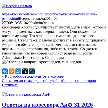
https://krosswordscanword.ru/otvety-na-krosswordy/veernaya-
palma.html
Веерная пальма
2016-07-
27T06:13:35+04:00
admin
Ответы на
кроссворды
кроссворд
Существует шестнадцать видов, которые
могут определяться, как веерная пальма. Они похожи по
внешнему виду. Так что, вопрос имеет не единственное
решение. Ствол такой пальмы достигает в высоту до тридцати
метров, а в обхвате - до 60 сантиметров. Листья называют
перьями, либо пластинками, либо сегментами. Создается
впечатление, что вечнозеленый лист разрезали...
admin
Administrator
Кроссворды, Сканворды
«
Кругооборот документов в конторе
С кем связан самый долгий судебный процесс в истории
Ватикана
»
Ответы на кроссворд АиФ 31 2026