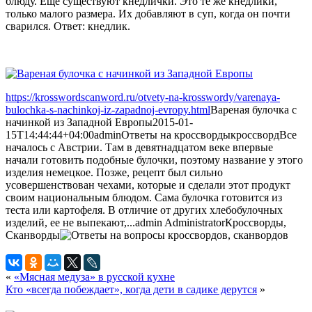
блюду. Еще существуют кнедлички. Это те же кнедлики,
только малого размера. Их добавляют в суп, когда он почти
сварился. Ответ: кнедлик.
https://krosswordscanword.ru/otvety-na-krosswordy/varenaya-
bulochka-s-nachinkoj-iz-zapadnoj-evropy.html
Вареная булочка с
начинкой из Западной Европы
2015-01-
15T14:44:44+04:00
admin
Ответы на кроссворды
кроссворд
Все
началось с Австрии. Там в девятнадцатом веке впервые
начали готовить подобные булочки, поэтому название у этого
изделия немецкое. Позже, рецепт был сильно
усовершенствован чехами, которые и сделали этот продукт
своим национальным блюдом. Сама булочка готовится из
теста или картофеля. В отличие от других хлебобулочных
изделий, ее не выпекают,...
admin
Administrator
Кроссворды,
Сканворды
«
«Мясная медуза» в русской кухне
Кто «всегда побеждает», когда дети в садике дерутся
»