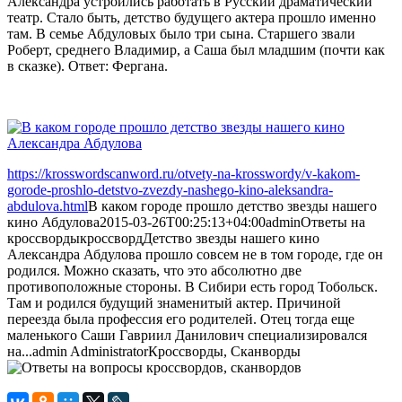
Александра устроились работать в Русский драматический
театр. Стало быть, детство будущего актера прошло именно
там. В семье Абдуловых было три сына. Старшего звали
Роберт, среднего Владимир, а Саша был младшим (почти как
в сказке). Ответ: Фергана.
https://krosswordscanword.ru/otvety-na-krosswordy/v-kakom-
gorode-proshlo-detstvo-zvezdy-nashego-kino-aleksandra-
abdulova.html
В каком городе прошло детство звезды нашего
кино Абдулова
2015-03-26T00:25:13+04:00
admin
Ответы на
кроссворды
кроссворд
Детство звезды нашего кино
Александра Абдулова прошло совсем не в том городе, где он
родился. Можно сказать, что это абсолютно две
противоположные стороны. В Сибири есть город Тобольск.
Там и родился будущий знаменитый актер. Причиной
переезда была профессия его родителей. Отец тогда еще
маленького Саши Гавриил Данилович специализировался
на...
admin
Administrator
Кроссворды, Сканворды