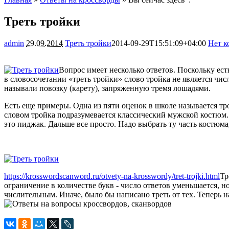
Треть тройки
admin
29.09.2014
Треть тройки
2014-09-29T15:51:09+04:00
Нет к
Вопрос имеет несколько ответов. Поскольку ест
в словосочетании «треть тройки» слово тройка не является чи
называли повозку (карету), запряженную тремя лошадями.
Есть еще примеры. Одна из пяти оценок в школе называется тро
словом тройка подразумевается классический мужской костюм. 
это пиджак. Дальше все просто. Надо выбрать ту часть костюма,
https://krosswordscanword.ru/otvety-na-krosswordy/tret-trojki.html
Тр
ограничение в количестве букв - число ответов уменьшается, но 
числительным. Иначе, было бы написано треть от тех. Теперь н