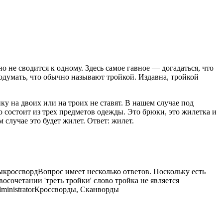
о не сводится к одному. Здесь самое гавное — догадаться, что
 подумать, что обычно называют
тройкой. Издавна, тройкой
ку на двоих или на троих не ставят. В нашем случае под
о состоит из трех предметов одежды. Это брюки, это жилетка и
 случае это будет жилет. Ответ: жилет.
ы
кроссворд
Вопрос имеет несколько ответов. Поскольку есть
овосочетании 'треть тройки' слово тройка не является
ministrator
Кроссворды, Сканворды