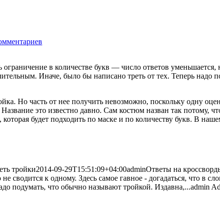
омментариев
2408
ь ограничение в количестве букв — число ответов уменьшается, н
слительным. Иначе, было бы написано треть от тех. Теперь надо
йка. Но часть от нее получить невозможно, поскольку одну оцен
Название это известно давно. Сам костюм назван так потому, чт
 которая будет подходить по маске и по количеству букв. В нашем
еть тройки
2014-09-29T15:51:09+04:00
admin
Ответы на кроссворд
не сводится к одному. Здесь самое гавное - догадаться, что в сл
адо подумать, что обычно называют тройкой. Издавна,...
admin
Ad