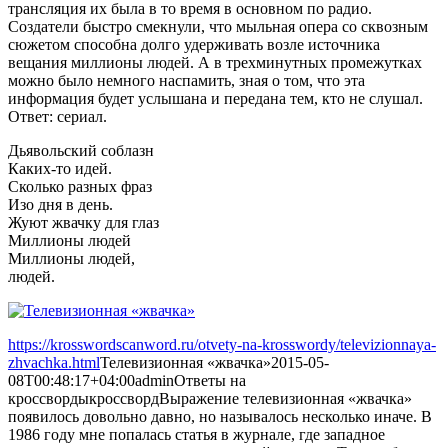
трансляция их была в то время в основном по радио.
Создатели быстро смекнули, что мыльная опера со сквозным
сюжетом способна долго удерживать возле источника
вещания миллионы людей. А в трехминутных промежутках
можно было немного наспамить, зная о том, что эта
информация будет услышана и передана тем, кто не слушал.
Ответ: сериал.
Дьявольский соблазн
Каких-то идей.
Сколько разных фраз
Изо дня в день.
Жуют жвачку для глаз
Миллионы людей
Миллионы людей,
людей.
https://krosswordscanword.ru/otvety-na-krosswordy/televizionnaya-
zhvachka.html
Телевизионная «жвачка»
2015-05-
08T00:48:17+04:00
admin
Ответы на
кроссворды
кроссворд
Выражение телевизионная «жвачка»
появилось довольно давно, но называлось несколько иначе. В
1986 году мне попалась статья в журнале, где западное