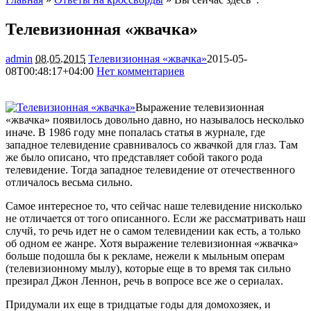
Телевизионная «жвачка»
admin
08.05.2015
Телевизионная «жвачка»
2015-05-
08T00:48:17+04:00
Нет комментариев
2760
Выражение телевизионная
«жвачка» появилось довольно давно, но называлось несколько
иначе. В 1986 году мне попалась статья в журнале, где
западное телевидение сравнивалось со жвачкой для глаз. Там
же было описано, что представляет собой такого рода
телевидение. Тогда западное телевидение от
отечественного
отличалось весьма сильно.
Самое интересное то, что сейчас наше телевидение нисколько
не отличается от того описанного. Если же рассматривать наш
случй, то речь идет не о самом телевидении как есть, а только
об одном ее жанре. Хотя выражение телевизионная «жвачка»
больше подошла бы к рекламе, нежели к мыльным операм
(телевизионному мылу), которые еще в то время так сильно
презирал Джон Леннон, речь в вопросе все же о сериалах.
Придумали их еще в тридцатые годы для домохозяек, и