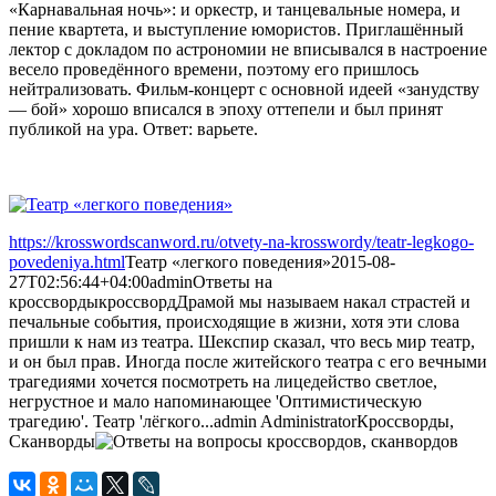
«Карнавальная ночь»: и оркестр, и танцевальные номера, и
пение квартета, и выступление юмористов. Приглашённый
лектор с докладом по астрономии не вписывался в настроение
весело проведённого времени, поэтому его пришлось
нейтрализовать. Фильм-концерт с основной идеей «занудству
— бой» хорошо вписался в эпоху оттепели и был принят
публикой на ура. Ответ: варьете.
https://krosswordscanword.ru/otvety-na-krosswordy/teatr-legkogo-
povedeniya.html
Театр «легкого поведения»
2015-08-
27T02:56:44+04:00
admin
Ответы на
кроссворды
кроссворд
Драмой мы называем накал страстей и
печальные события, происходящие в жизни, хотя эти слова
пришли к нам из театра. Шекспир сказал, что весь мир театр,
и он был прав. Иногда после житейского театра с его вечными
трагедиями хочется посмотреть на лицедейство светлое,
негрустное и мало напоминающее 'Оптимистическую
трагедию'. Театр 'лёгкого...
admin
Administrator
Кроссворды,
Сканворды