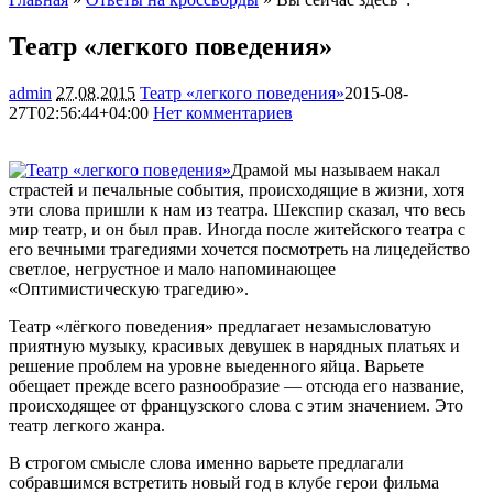
Театр «легкого поведения»
admin
27.08.2015
Театр «легкого поведения»
2015-08-
27T02:56:44+04:00
Нет комментариев
3325
Драмой мы называем накал
страстей и печальные события, происходящие в жизни, хотя
эти слова пришли к нам из театра. Шекспир сказал, что весь
мир театр, и он был прав. Иногда после житейского театра с
его вечными трагедиями хочется посмотреть на лицедейство
светлое, негрустное и мало напоминающее
«Оптимистическую
трагедию».
Театр «лёгкого поведения» предлагает незамысловатую
приятную музыку, красивых девушек в нарядных платьях и
решение проблем на уровне выеденного яйца. Варьете
обещает прежде всего разнообразие — отсюда его название,
происходящее от французского слова с этим значением. Это
театр легкого жанра.
В строгом смысле слова именно варьете предлагали
собравшимся встретить новый год в клубе герои фильма