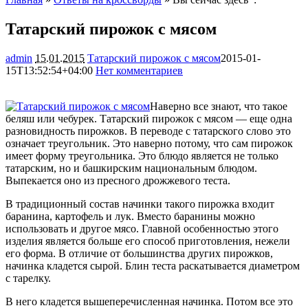
Татарский пирожок с мясом
admin
15.01.2015
Татарский пирожок с мясом
2015-01-
15T13:52:54+04:00
Нет комментариев
3139
Наверно все знают, что такое
беляш или чебурек. Татарский пирожок с мясом — еще одна
разновидность пирожков. В переводе с татарского слово это
означает треугольник. Это наверно потому, что сам пирожок
имеет форму треугольника. Это блюдо является не только
татарским, но и башкирским национальным
блюдом.
Выпекается оно из пресного дрожжевого теста.
В традиционный состав начинки такого пирожка входит
баранина, картофель и лук. Вместо баранины можно
использовать и другое мясо. Главной особенностью этого
изделия является больше его способ приготовления, нежели
его форма. В отличие от большинства других пирожков,
начинка кладется сырой. Блин теста раскатывается диаметром
с тарелку.
В него кладется вышеперечисленная начинка. Потом все это