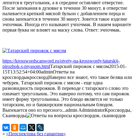
лепится в треугольник, а в середине оставляют отверстие.
После запекания в духовке в течении 30 минут, в отверстие
наливается крепкий мясной бульон с добавлением перца и
снова запекается в течении 30 минут. Зовется такое изделие
эчпочмак. Иногда его называют учпочмак. В нашем варианте
первая буква не влияет на маску слова. Ответ: эчпочмак.
https://krosswordscanword.ru/otvety-na-krosswordy/tatarskij-
pirozhok-s-myasom.html
Татарский пирожок с мясом
2015-01-
15T13:52:54+04:00
admin
Ответы на
кроссворды
кроссворд
Наверно все знают, что такое беляш или
чебурек. Татарский пирожок с мясом - еще одна
разновидность пирожков. В переводе с татарского слово это
означает треугольник. Это наверно потому, что сам пирожок
имеет форму треугольника. Это блюдо является не только
татарским, но и башкирским национальным блюдом.
Выпекается оно из пресного...
admin
Administrator
Кроссворды,
Сканворды
«
«Перспектива без гарантии»