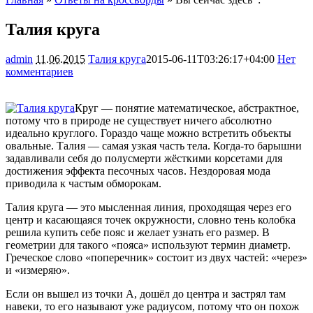
Талия круга
admin
11.06.2015
Талия круга
2015-06-11T03:26:17+04:00
Нет
комментариев
2092
Круг — понятие математическое, абстрактное,
потому что в природе не существует ничего абсолютно
идеально круглого. Гораздо чаще можно встретить объекты
овальные. Талия — самая узкая часть тела. Когда-то барышни
задавливали себя до полусмерти жёсткими корсетами для
достижения эффекта песочных
часов. Нездоровая мода
приводила к частым обморокам.
Талия круга — это мысленная линия, проходящая через его
центр и касающаяся точек окружности, словно тень колобка
решила купить себе пояс и желает узнать его размер. В
геометрии для такого «пояса» используют термин диаметр.
Греческое слово «поперечник» состоит из двух частей: «через»
и «измеряю».
Если он вышел из точки А, дошёл до центра и застрял там
навеки, то его называют уже радиусом, потому что он похож