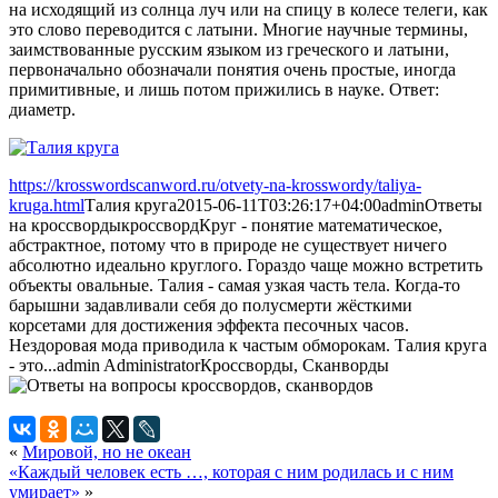
на исходящий из солнца луч или на спицу в колесе телеги, как
это слово переводится с латыни. Многие научные термины,
заимствованные русским языком из греческого и латыни,
первоначально обозначали понятия очень простые, иногда
примитивные, и лишь потом прижились в науке. Ответ:
диаметр.
https://krosswordscanword.ru/otvety-na-krosswordy/taliya-
kruga.html
Талия круга
2015-06-11T03:26:17+04:00
admin
Ответы
на кроссворды
кроссворд
Круг - понятие математическое,
абстрактное, потому что в природе не существует ничего
абсолютно идеально круглого. Гораздо чаще можно встретить
объекты овальные. Талия - самая узкая часть тела. Когда-то
барышни задавливали себя до полусмерти жёсткими
корсетами для достижения эффекта песочных часов.
Нездоровая мода приводила к частым обморокам. Талия круга
- это...
admin
Administrator
Кроссворды, Сканворды
«
Мировой, но не океан
«Каждый человек есть …, которая с ним родилась и с ним
умирает»
»