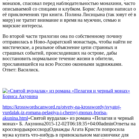
монахов, спасовал перед наблюдательностью монахини, часто
описываемой со спицами и клубком. Борис Акунин написал о
её приключениях три книги. Полина Лисицына (так зовут её в
миру) не тратит внимание и время на мужчин, семью и
мирские интересы.
Во второй части трилогии она по собственному почину
отправилась в Ново-Араратский монастырь, чтобы найти не
мистическое, а реальное объяснение цепи странных и
страшных событий, происходивших на острове, дабы
восстановить нормальное течение жизни в обители,
прославившейся на всю Россию оконными задвижками.
Ответ: Василиск.
https://krosswordscanword.ru/otvety-na-krosswordy/svyatoj-
vurdalak-iz-romana-pelagiya-i-chernyj-monax-borisa-
akunina.html
«Святой вурдалак» из романа «Пелагия и черный
монах» Б. Акунина
2015-12-02T06:18:35+04:00
admin
Ответы на
кроссворды
кроссворд
Однажды Агата Кристи попросила
мужа купить что-нибудь в привокзальном магазинчике для