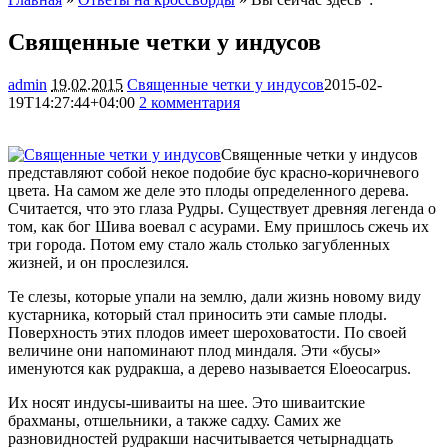
Священные четки у индусов
admin
19.02.2015
Священные четки у индусов
2015-02-
19T14:27:44+04:00
2 комментария
1872
Священные четки у индусов
представляют собой некое подобие бус красно-коричневого
цвета. На самом же деле это плоды определенного дерева.
Считается, что это глаза Рудры. Существует древняя легенда о
том, как бог Шива воевал с асурами. Ему пришлось сжечь их
три города. Потом ему стало жаль
столько загубленных
жизней, и он прослезился.
Те слезы, которые упали на землю, дали жизнь новому виду
кустарника, который стал приносить эти самые плоды.
Поверхность этих плодов имеет шероховатости. По своей
величине они напоминают плод миндаля. Эти «бусы»
именуются как рудракша, а дерево называется Eloeocarpus.
Их носят индусы-шиваиты на шее. Это шиваитские
брахманы, отшельники, а также садху. Самих же
разновидностей рудракши насчитывается четырнадцать