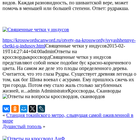
видов. Каждая разновидность, по шиваитской вере, может
помочь в меньшей или большей степени. Ответ: рудракша.
https://krosswordscanword.ru/otvety-na-krosswordy/svyashhennye-
chetki-u-indusov.html
Священные четки у индусов
2015-02-
19T14:27:44+04:00
admin
Ответы на
кроссворды
кроссворд
Священные четки у индусов
представляют собой некое подобие бус красно-коричневого
цвета. На самом же деле это плоды определенного дерева.
Считается, что это глаза Рудры. Существует древняя легенда о
том, как бог Шива воевал с асурами. Ему пришлось сжечь их
три города. Потом ему стало жаль столько загубленных
жизней, и...
admin
Administrator
Кроссворды, Сканворды
«
Станция токийского метро, слывущая самой оживленной в
мире
Душистый тополь
»