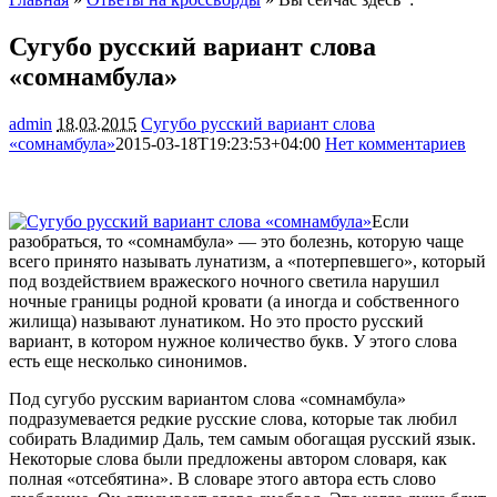
Сугубо русский вариант слова
«сомнамбула»
admin
18.03.2015
Сугубо русский вариант слова
«сомнамбула»
2015-03-18T19:23:53+04:00
Нет комментариев
1565
Если
разобраться, то «сомнамбула» — это болезнь, которую чаще
всего принято называть лунатизм, а «потерпевшего», который
под воздействием вражеского ночного светила нарушил
ночные границы родной кровати (а иногда и собственного
жилища) называют лунатиком. Но это просто русский
вариант, в котором
нужное количество букв. У этого слова
есть еще несколько синонимов.
Под сугубо русским вариантом слова «сомнамбула»
подразумевается редкие русские слова, которые так любил
собирать Владимир Даль, тем самым обогащая русский язык.
Некоторые слова были предложены автором словаря, как
полная «отсебятина». В словаре этого автора есть слово