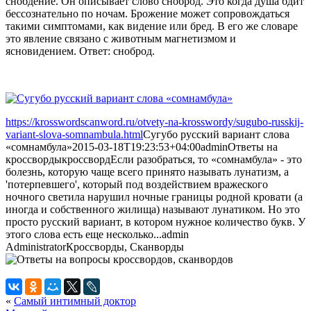
снобдение. Он описывает слово сноброд. Это когда душа бдит
бессознательно по ночам. Брожение может сопровождаться
такими симптомами, как видение или бред. В его же словаре
это явление связано с животным магнетизмом и
ясновидением. Ответ: сноброд.
https://krosswordscanword.ru/otvety-na-krosswordy/sugubo-russkij-
variant-slova-somnambula.html
Сугубо русский вариант слова
«сомнамбула»
2015-03-18T19:23:53+04:00
admin
Ответы на
кроссворды
кроссворд
Если разобраться, то «сомнамбула» - это
болезнь, которую чаще всего принято называть лунатизм, а
'потерпевшего', который под воздействием вражеского
ночного светила нарушил ночные границы родной кровати (а
иногда и собственного жилища) называют лунатиком. Но это
просто русский вариант, в котором нужное количество букв. У
этого слова есть еще несколько...
admin
Administrator
Кроссворды, Сканворды
«
Самый интимный доктор