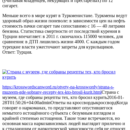
(учитывая младенцев, некурящих и престарелых) по 12
сигарет.
Меньше всего в мире курят в Туркменистане. Туркмены ведут
здоровый образ жизни поневоле: в зависимости цен на нефть
стоимость пачки сигарет там сопоставимо с 16 — 40 литрами
бензина. Статистика смертности от последствий курения в
Турции впечатляет: в 2011 г. скончалось 115000 человек, для
сравнения: в ДТП лишились жизни 4000. С каждым годом
турецкие власти ужесточают запреты для курильщиков.
Ответ: Турция.
https://krosswordscanword.ru/otvety-na-krosswordy/strana-s-
muzeem-gde-sobrany-recepty-tex-kto-brosil-kurit.html
Страна с
музеем, где собраны рецепты тех, кто бросил курить
2016-01-
28T01:50:26+04:00
admin
Ответы на кроссворды
кроссворд
Когда
говорят о наркоманах, то представляют опустившегося
немытого истощённого субъекта с безумным взглядом и
крайней степенью истощения. Такие тоже встречаются, но
основная масса наркозависимых людей выглядит прилично и
к страдающим от наркотической зависимости себя не относят.