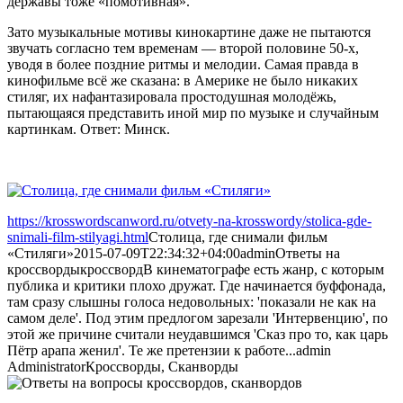
державы тоже «помотивная».
Зато музыкальные мотивы кинокартине даже не пытаются
звучать согласно тем временам — второй половине 50-х,
уводя в более поздние ритмы и мелодии. Самая правда в
кинофильме всё же сказана: в Америке не было никаких
стиляг, их нафантазировала простодушная молодёжь,
пытающаяся представить иной мир по музыке и случайным
картинкам. Ответ: Минск.
https://krosswordscanword.ru/otvety-na-krosswordy/stolica-gde-
snimali-film-stilyagi.html
Столица, где снимали фильм
«Стиляги»
2015-07-09T22:34:32+04:00
admin
Ответы на
кроссворды
кроссворд
В кинематографе есть жанр, с которым
публика и критики плохо дружат. Где начинается буффонада,
там сразу слышны голоса недовольных: 'показали не как на
самом деле'. Под этим предлогом зарезали 'Интервенцию', по
этой же причине считали неудавшимся 'Сказ про то, как царь
Пётр арапа женил'. Те же претензии к работе...
admin
Administrator
Кроссворды, Сканворды