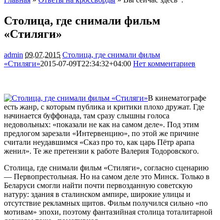
Столица, где снимали фильм
«Стиляги»
admin
09.07.2015
Столица, где снимали фильм
«Стиляги»
2015-07-09T22:34:32+04:00
Нет комментариев
1670
В кинематографе
есть жанр, с которым публика и критики плохо дружат. Где
начинается буффонада, там сразу слышны голоса
недовольных: «показали не как на самом деле». Под этим
предлогом зарезали «Интервенцию», по этой же причине
считали неудавшимся «Сказ про то, как царь Пётр арапа
женил». Те же претензии к работе Валерия Тодоровского.
Столица, где снимали фильм «Стиляги», согласно сценарию
— Первопрестольная. Но на самом деле это Минск. Только в
Беларуси смогли найти почти первозданную советскую
натуру: здания в сталинском ампире, широкие улицы и
отсутствие рекламных щитов. Фильм получился сильно «по
мотивам» эпохи, поэтому фантазийная столица тоталитарной