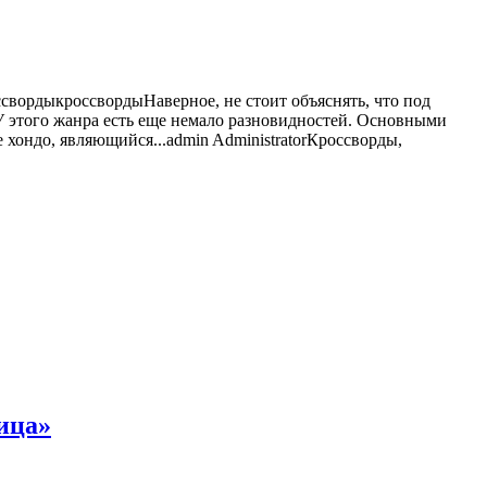
ссворды
кроссворды
Наверное, не стоит объяснять, что под
У этого жанра есть еще немало разновидностей. Основными
 хондо, являющийся...
admin
Administrator
Кроссворды,
ица»