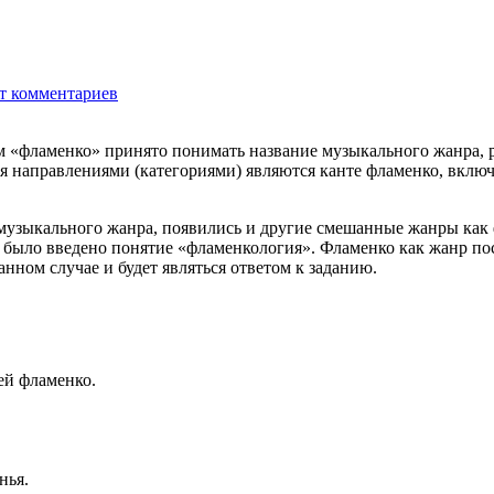
т комментариев
3029
ом «фламенко» принято понимать название музыкального жанра, 
я направлениями (категориями) являются канте фламенко, вклю
 музыкального жанра, появились и другие смешанные жанры как 
де было введено понятие «фламенкология». Фламенко как жанр по
анном случае и будет являться ответом к заданию.
ей фламенко.
нья.