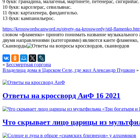
9 букв: гранадина, малагенья, мартинете, петенерас, сигирийас.
10 букв: карселерас, севильянас.
11 букв: картахенера, фандангильо.
13 букв: кампанильерос.
https://krosswordscanword.ru/otvety-na-krosswordy/stil-flamenko.htm
словом «фламенко» принято понимать название музыкального ж
двумя направлениями (категориями) являются канте фламенко, в
Сканворды
«
Бессмертная горгона
Владелица дома в Царском Селе, где жил Александр Пушкин
»
Ответы на кроссворд АиФ 16 2021
Что скрывает лицо царицы из мультфи