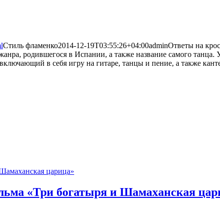
l
Стиль фламенко
2014-12-19T03:55:26+04:00
admin
Ответы на кро
анра, родившегося в Испании, а также название самого танца. 
ключающий в себя игру на гитаре, танцы и пение, а также канте
льма «Три богатыря и Шамаханская цар