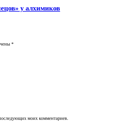
нецов» у алхимиков
ечены
*
ля последующих моих комментариев.