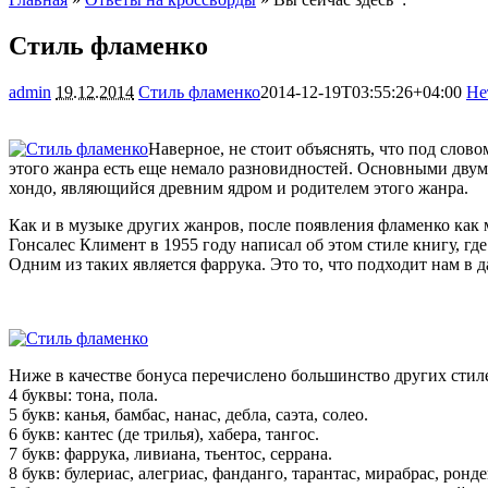
Стиль фламенко
admin
19.12.2014
Стиль фламенко
2014-12-19T03:55:26+04:00
Не
Наверное, не стоит объяснять, что под слов
этого жанра есть еще немало разновидностей. Основными двум
хондо, являющийся древним ядром и родителем этого жанра.
Как и в музыке других жанров, после появления фламенко как
Гонсалес Климент в 1955 году написал об этом стиле книгу, г
Одним из таких является фаррука. Это то, что подходит нам в д
Ниже в качестве бонуса перечислено большинство других стил
4 буквы: тона, пола.
5 букв: канья, бамбас, нанас, дебла, саэта, солео.
6 букв: кантес (де трилья), хабера, тангос.
7 букв: фаррука, ливиана, тьентос, серрана.
8 букв: булериас, алегриас, фанданго, тарантас, мирабрас, ронде