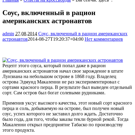
Соус, включенный в рацион
американских астронавтов
admin
27.08.2014
Соус, включенный в рацион американских
астронавтов
2014-08-27T19:20:37+04:00
Нет комментариев
1577
Рецепт этого соуса, который попал даже в рацион
американских астронавтов начал свое зарождение в штате
Луизиана на небольшом острове в 1868 году. Владелец
острова Эдмунд Макаленни не раз экспериментировал с
сортами красного перца. В результате был выведен отдельный
сорт. Сам остров был богат солевыми
рудниками.
Применив уксус высокого качества, этот новый сорт красного
перца и соль, добываемую на острове, был получен новый
соус, успех которого не заставил долго ждать. Достаточно
было года, для того, чтобы заказы текли бурной рекой. Тогда
Макаленни открыл предприятие Табаско по производству
этого продукта.