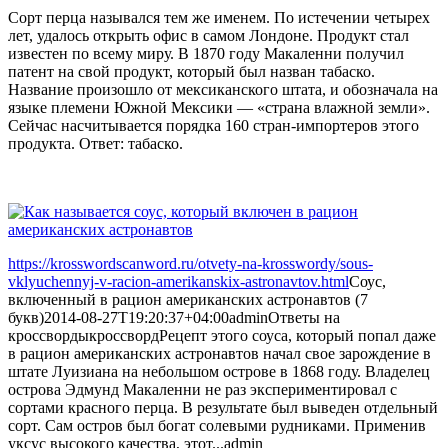
Сорт перца назывался тем же именем. По истечении четырех
лет, удалось открыть офис в самом Лондоне. Продукт стал
известен по всему миру. В 1870 году Макаленни получил
патент на свой продукт, который был назван табаско.
Название произошло от мексиканского штата, и обозначала на
языке племени Южной Мексики — «страна влажной земли».
Сейчас насчитывается порядка 160 стран-импортеров этого
продукта. Ответ: табаско.
https://krosswordscanword.ru/otvety-na-krosswordy/sous-
vklyuchennyj-v-racion-amerikanskix-astronavtov.html
Соус,
включенный в рацион американских астронавтов (7
букв)
2014-08-27T19:20:37+04:00
admin
Ответы на
кроссворды
кроссворд
Рецепт этого соуса, который попал даже
в рацион американских астронавтов начал свое зарождение в
штате Луизиана на небольшом острове в 1868 году. Владелец
острова Эдмунд Макаленни не раз экспериментировал с
сортами красного перца. В результате был выведен отдельный
сорт. Сам остров был богат солевыми рудниками. Применив
уксус высокого качества, этот...
admin