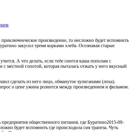
риев
1462
о приключенческое произведение, то несложно будет вспомнить
Буратино закусил тремя корками хлеба. Осознавая старые
учится. А что делать, если тебе снится каша пополам с
ле с местной гопотой, которая пыталась отжать у него вкусный
ешил сделать из него лицо, обманутое хулиганами (лоха).
вопрос о цене ужина рознится между произведением и фильмом.
 предприятия общественного питания, где Буратино
2015-09-
ложно будет вспомнить где происходила сия трапеза. Чуть