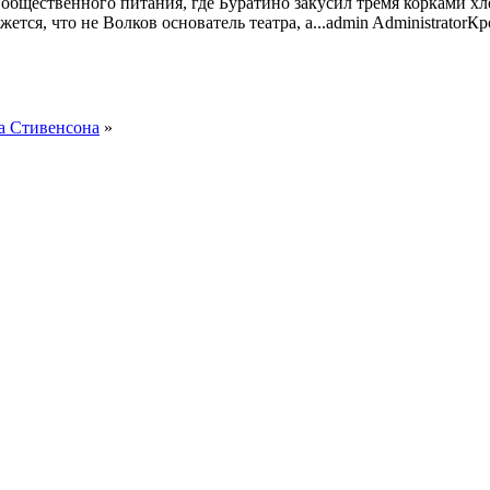
я общественного питания, где Буратино закусил тремя корками х
ся, что не Волков основатель театра, а...
admin
Administrator
Кр
а Стивенсона
»