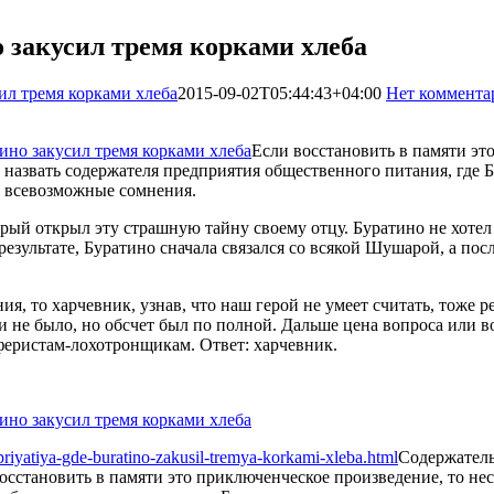
о закусил тремя корками хлеба
ил тремя корками хлеба
2015-09-02T05:44:43+04:00
Нет коммента
Если восстановить в памяти эт
ак назвать содержателя предприятия общественного питания, где 
 всевозможные сомнения.
орый открыл эту страшную тайну своему отцу. Буратино не хотел 
результате, Буратино сначала связался со всякой Шушарой, а пос
я, то харчевник, узнав, что наш герой не умеет считать, тоже р
и не было, но обсчет был по полной. Дальше цена вопроса или 
аферистам-лохотронщикам. Ответ: харчевник.
riyatiya-gde-buratino-zakusil-tremya-korkami-xleba.html
Содержатель
осстановить в памяти это приключенческое произведение, то нес