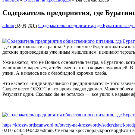
Содержатель предприятия, где Буратин
admin
02.09.2015
Содержатель предприятия, где Буратино закус
где происходила сия трапеза. Чуть сложнее будет догадаться к
детские произведения уже
иным мышлением, начинают терзать
Уже кажется, что не Волков основатель театра, а Буратино, кот
малиновым вареньем, а тебя вместо этого кормят луковицей. В 
ужин. А началось все с безобидной корочки хлеба.
Что касается «индивидуального предпринимателя» того заведени
Скорее всего ОБХСС в это время сладко дремал. Может обвеса 
Результат один. Сколько бы не осталось — все ушло в карман 
https://krosswordscanword.ru/otvety-na-krosswordy/soderzhatel-predp
02T05:44:43+04:00
admin
Ответы на кроссворды
кроссворд
Если в