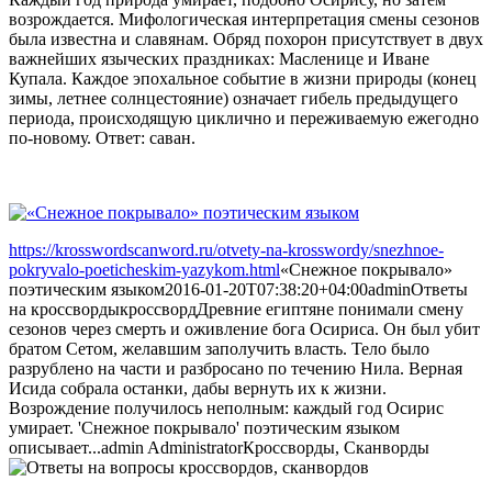
возрождается. Мифологическая интерпретация смены сезонов
была известна и славянам. Обряд похорон присутствует в двух
важнейших языческих праздниках: Масленице и Иване
Купала. Каждое эпохальное событие в жизни природы (конец
зимы, летнее солнцестояние) означает гибель предыдущего
периода, происходящую циклично и переживаемую ежегодно
по-новому. Ответ: саван.
https://krosswordscanword.ru/otvety-na-krosswordy/snezhnoe-
pokryvalo-poeticheskim-yazykom.html
«Снежное покрывало»
поэтическим языком
2016-01-20T07:38:20+04:00
admin
Ответы
на кроссворды
кроссворд
Древние египтяне понимали смену
сезонов через смерть и оживление бога Осириса. Он был убит
братом Сетом, желавшим заполучить власть. Тело было
разрублено на части и разбросано по течению Нила. Верная
Исида собрала останки, дабы вернуть их к жизни.
Возрождение получилось неполным: каждый год Осирис
умирает. 'Снежное покрывало' поэтическим языком
описывает...
admin
Administrator
Кроссворды, Сканворды