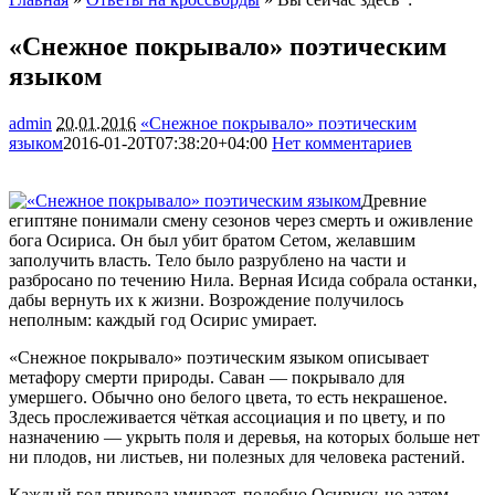
«Снежное покрывало» поэтическим
языком
admin
20.01.2016
«Снежное покрывало» поэтическим
языком
2016-01-20T07:38:20+04:00
Нет комментариев
1479
Древние
египтяне понимали смену сезонов через смерть и оживление
бога Осириса. Он был убит братом Сетом, желавшим
заполучить власть. Тело было разрублено на части и
разбросано по течению Нила. Верная Исида собрала останки,
дабы вернуть их к жизни. Возрождение получилось
неполным: каждый
год Осирис умирает.
«Снежное покрывало» поэтическим языком описывает
метафору смерти природы. Саван — покрывало для
умершего. Обычно оно белого цвета, то есть некрашеное.
Здесь прослеживается чёткая ассоциация и по цвету, и по
назначению — укрыть поля и деревья, на которых больше нет
ни плодов, ни листьев, ни полезных для человека растений.
Каждый год природа умирает, подобно Осирису, но затем