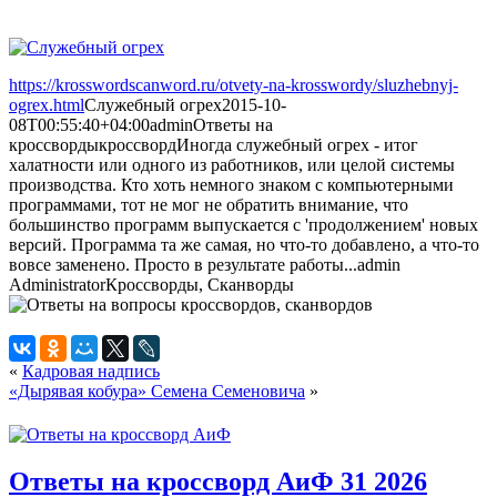
https://krosswordscanword.ru/otvety-na-krosswordy/sluzhebnyj-
ogrex.html
Служебный огрех
2015-10-
08T00:55:40+04:00
admin
Ответы на
кроссворды
кроссворд
Иногда служебный огрех - итог
халатности или одного из работников, или целой системы
производства. Кто хоть немного знаком с компьютерными
программами, тот не мог не обратить внимание, что
большинство программ выпускается с 'продолжением' новых
версий. Программа та же самая, но что-то добавлено, а что-то
вовсе заменено. Просто в результате работы...
admin
Administrator
Кроссворды, Сканворды
«
Кадровая надпись
«Дырявая кобура» Семена Семеновича
»
Ответы на кроссворд АиФ 31 2026