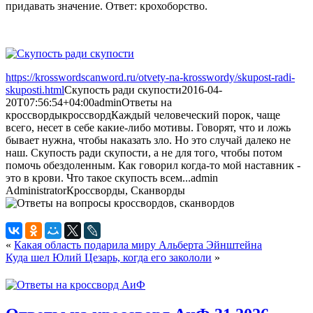
придавать значение. Ответ: крохоборство.
https://krosswordscanword.ru/otvety-na-krosswordy/skupost-radi-
skuposti.html
Скупость ради скупости
2016-04-
20T07:56:54+04:00
admin
Ответы на
кроссворды
кроссворд
Каждый человеческий порок, чаще
всего, несет в себе какие-либо мотивы. Говорят, что и ложь
бывает нужна, чтобы наказать зло. Но это случай далеко не
наш. Скупость ради скупости, а не для того, чтобы потом
помочь обездоленным. Как говорил когда-то мой наставник -
это в крови. Что такое скупость всем...
admin
Administrator
Кроссворды, Сканворды
«
Какая область подарила миру Альберта Эйнштейна
Куда шел Юлий Цезарь, когда его закололи
»