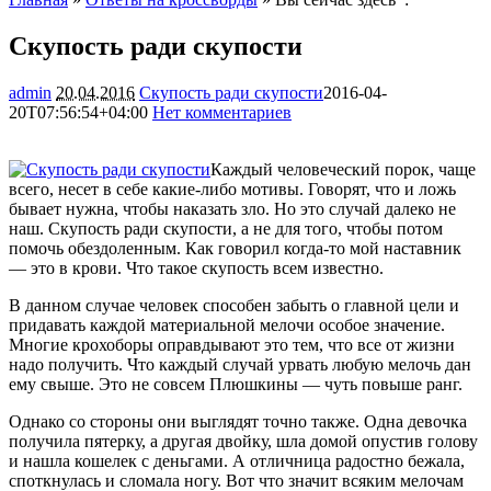
Скупость ради скупости
admin
20.04.2016
Скупость ради скупости
2016-04-
20T07:56:54+04:00
Нет комментариев
2195
Каждый человеческий порок, чаще
всего, несет в себе какие-либо мотивы. Говорят, что и ложь
бывает нужна, чтобы наказать зло. Но это случай далеко не
наш. Скупость ради скупости, а не для того, чтобы потом
помочь обездоленным. Как говорил когда-то мой наставник
— это в крови. Что такое скупость
всем известно.
В данном случае человек способен забыть о главной цели и
придавать каждой материальной мелочи особое значение.
Многие крохоборы оправдывают это тем, что все от жизни
надо получить. Что каждый случай урвать любую мелочь дан
ему свыше. Это не совсем Плюшкины — чуть повыше ранг.
Однако со стороны они выглядят точно также. Одна девочка
получила пятерку, а другая двойку, шла домой опустив голову
и нашла кошелек с деньгами. А отличница радостно бежала,
споткнулась и сломала ногу. Вот что значит всяким мелочам