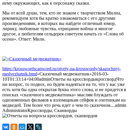
нему окружающих, как к персонажу сказки.
Мы от всей души, тем, кто не знаком с творчеством Милна,
рекомендуем хотя бы кратко ознакомиться с его другими
произведениями, в которых вы найдете отличный юмор,
лирику, любовные чувства, отрицание войны и многое
другое, а любителям сельдерея советуем начать со «Слова об
осени». Ответ: Милн.
https://krosswordscanword.ru/otvety-na-krosswordy/skazochnyj-
medvezhatnik.html
«Сказочный медвежатник»
2016-03-
10T01:33:14+04:00
admin
Ответы на кроссворды
кроссворд
Что
ни вопрос, то подвох, но будем надеяться на то, что у вас уже
есть хотя бы одна открытая буква этого слова, и не придется в
поисках «сказочного медвежатника» мыслям блуждать от
одноименных фильмов к взломщикам сейфов и охотникам на
медведей. Тем более что речь идет о чем-то сказочном....
admin
Administrator
Кроссворды, Сканворды