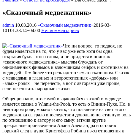
«Сказочный медвежатник»
admin
10.03.2016
«Сказочный медвежатник»
2016-03-
10T01:33:14+04:00
Нет комментариев
2708
Что ни вопрос, то подвох, но
будем надеяться на то, что у вас уже есть хотя бы одна
открытая буква этого слова, и не придется в поисках
«сказочного медвежатника» мыслям блуждать от
одноименных фильмов к взломщикам сейфов и охотникам на
медведей. Тем более что речь идет о чем-то сказочном. Сказок
с медведями в главных и второстепенных «добрых» или
«злых» ролях – не перечесть, а вот с авторами уже проще,
если не считать народные сказки.
Общепризнано, что самой выдающейся сказкой о медведе
является сказка о Winnie-the-Pooh, то есть о Винни-Пухе. Но, в
некотором роде, можно сказать, что появление на свет этого
медвежонка сыграло впоследствии довольно негативную роль
по отношению к автору и его сыну: затмив другие
прекрасные произведения Алана Александра и оставив
горький след в душе Кристофера Робина из-за отношения к