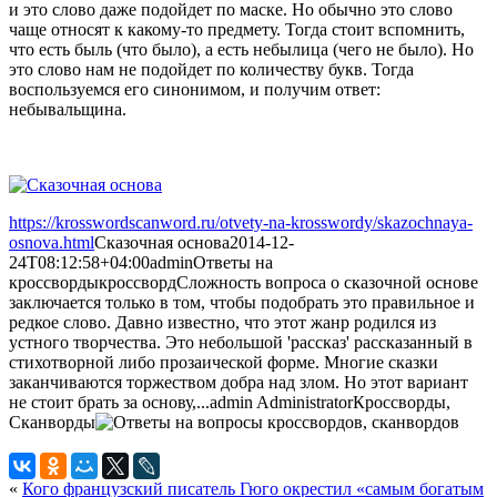
и это слово даже подойдет по маске. Но обычно это слово
чаще относят к какому-то предмету. Тогда стоит вспомнить,
что есть быль (что было), а есть небылица (чего не было). Но
это слово нам не подойдет по количеству букв. Тогда
воспользуемся его синонимом, и получим ответ:
небывальщина.
https://krosswordscanword.ru/otvety-na-krosswordy/skazochnaya-
osnova.html
Сказочная основа
2014-12-
24T08:12:58+04:00
admin
Ответы на
кроссворды
кроссворд
Сложность вопроса о сказочной основе
заключается только в том, чтобы подобрать это правильное и
редкое слово. Давно известно, что этот жанр родился из
устного творчества. Это небольшой 'рассказ' рассказанный в
стихотворной либо прозаической форме. Многие сказки
заканчиваются торжеством добра над злом. Но этот вариант
не стоит брать за основу,...
admin
Administrator
Кроссворды,
Сканворды
«
Кого французский писатель Гюго окрестил «самым богатым