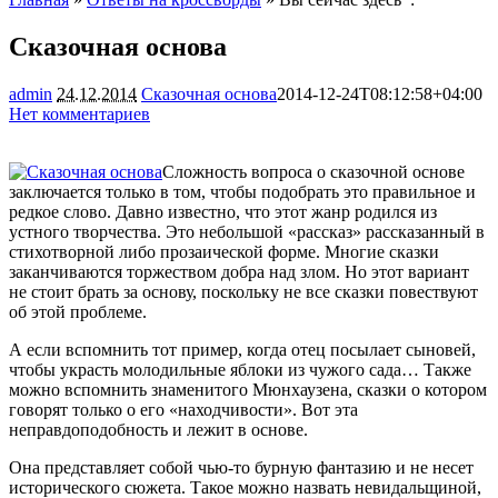
Сказочная основа
admin
24.12.2014
Сказочная основа
2014-12-24T08:12:58+04:00
Нет комментариев
1806
Сложность вопроса о сказочной основе
заключается только в том, чтобы подобрать это правильное и
редкое слово. Давно известно, что этот жанр родился из
устного творчества. Это небольшой «рассказ» рассказанный в
стихотворной либо прозаической форме. Многие сказки
заканчиваются торжеством добра над злом. Но
этот вариант
не стоит брать за основу, поскольку не все сказки повествуют
об этой проблеме.
А если вспомнить тот пример, когда отец посылает сыновей,
чтобы украсть молодильные яблоки из чужого сада… Также
можно вспомнить знаменитого Мюнхаузена, сказки о котором
говорят только о его «находчивости». Вот эта
неправдоподобность и лежит в основе.
Она представляет собой чью-то бурную фантазию и не несет
исторического сюжета. Такое можно назвать невидальщиной,