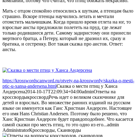
компании, потому что считал, что птиц обижать некрасиво.
Мать с отцом спокойно относились к шуткам, а птенцам было
страшно. Вскоре птенцы научились летать и мечтали
отомстить мальчишкам. Когда пришло время отлета на юг, то
взрослые аисты предложили полететь на пруд, где лежат
только родившиеся дети. Самому задиристому они принесли
мертвого братца, а Петеру, который не дразнил их, сразу и
братика, и сестренку. Вот такая сказка про аистов. Ответ:
аисты.
https://krosswordscanword.ru/otvety-na-krosswordy/skazka-o-mesti-
ptic-u-xansa-andersena.html
Сказка о мести птиц у Ханса
Андерсена
2014-10-17T22:09:34+04:00
admin
Ответы на
кроссворды
кроссворд
Речь идет о великом сказочнике для
детей и взрослых. Во множестве ранних изданий на русском
языке он именуется как Ганс Христиан Андерсен. Настоящее
его имя Hans Christian Andersen. Поэтому было решено, что
Ханс Кристиан Андерсен будет правдоподобнее. Что касается
самой сказки про месть птиц, то это одно из его...
admin
Administrator
Кроссворды, Сканворды