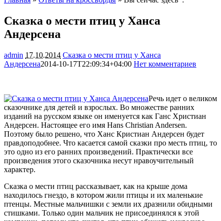
Сказка о мести птиц у Ханса
Андерсена
admin
17.10.2014
Сказка о мести птиц у Ханса
Андерсена
2014-10-17T22:09:34+04:00
Нет комментариев
1574
Речь идет о великом
сказочнике для детей и взрослых. Во множестве ранних
изданий на русском языке он именуется как Ганс Христиан
Андерсен. Настоящее его имя Hans Christian Andersen.
Поэтому было решено, что Ханс Кристиан Андерсен будет
правдоподобнее. Что касается самой сказки про месть птиц, то
это
одно из его ранних произведений. Практически все
произведения этого сказочника несут нравоучительный
характер.
Сказка о мести птиц рассказывает, как на крыше дома
находилось гнездо, в котором жили птицы и их маленькие
птенцы. Местные мальчишки с земли их дразнили обидными
стишками. Только один мальчик не присоединялся к этой