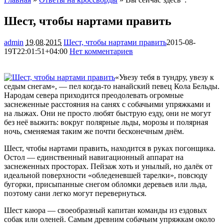
Шест, чтобы нартами править
admin
19.08.2015
Шест, чтобы нартами править
2015-08-
19T22:01:51+04:00
Нет комментариев
1993
«Увезу тебя в тундру, увезу к
седым снегам», — пел когда-то нанайский певец Кола Бельды.
Народам севера приходится преодолевать огромные
заснеженные расстояния на санях с собачьими упряжками и
на лыжах. Они не просто любят быструю езду, они не могут
без неё выжить: вокруг полярные льды, морозы и
полярная
ночь, сменяемая таким же почти бесконечным днём.
Шест, чтобы нартами править, находится в руках погонщика.
Остол — единственный навигационный аппарат на
заснеженных просторах. Пейзаж хоть и унылый, но далёк от
идеальной поверхности «обледеневшей тарелки», повсюду
бугорки, присыпанные снегом обломки деревьев или льда,
поэтому сани легко могут перевернуться.
Шест каюра — своеобразный капитан команды из ездовых
собак или оленей. Самым древним собачьим упряжкам около