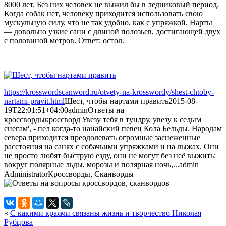
8000 лет. Без них человек не выжил бы в ледниковый период.
Когда собак нет, человеку приходится использовать свою
мускульную силу, что не так удобно, как с упряжкой. Нарты
— довольно узкие сани с длиной полозьев, достигающей двух
с половиной метров. Ответ: остол.
https://krosswordscanword.ru/otvety-na-krosswordy/shest-chtoby-
nartami-pravit.html
Шест, чтобы нартами править
2015-08-
19T22:01:51+04:00
admin
Ответы на
кроссворды
кроссворд
'Увезу тебя в тундру, увезу к седым
снегам', - пел когда-то нанайский певец Кола Бельды. Народам
севера приходится преодолевать огромные заснеженные
расстояния на санях с собачьими упряжками и на лыжах. Они
не просто любят быструю езду, они не могут без неё выжить:
вокруг полярные льды, морозы и полярная ночь,...
admin
Administrator
Кроссворды, Сканворды
«
С какими краями связаны жизнь и творчество Николая
Рубцова