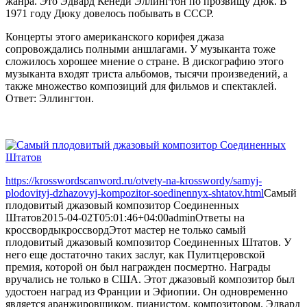
жанра. Это Эдвард Кенеди Эллингтон по прозвищу Дюк. В
1971 году Дюку довелось побывать в СССР.
Концерты этого американского корифея джаза
сопровождались полными аншлагами. У музыканта тоже
сложилось хорошее мнение о стране. В дискографию этого
музыканта входят триста альбомов, тысячи произведений, а
также множество композиций для фильмов и спектаклей.
Ответ: Эллингтон.
https://krosswordscanword.ru/otvety-na-krosswordy/samyj-
plodovityj-dzhazovyj-kompozitor-soedinennyx-shtatov.html
Самый
плодовитый джазовый композитор Соединенных
Штатов
2015-04-02T05:01:46+04:00
admin
Ответы на
кроссворды
кроссворд
Этот мастер не только самый
плодовитый джазовый композитор Соединенных Штатов. У
него еще достаточно таких заслуг, как Пулитцеровской
премия, которой он был награжден посмертно. Награды
вручались не только в США. Этот джазовый композитор был
удостоен наград из Франции и Эфиопии. Он одновременно
является аранжировщиком, пианистом, композитором. Эдвард