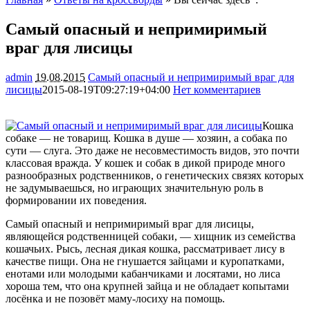
Самый опасный и непримиримый
враг для лисицы
admin
19.08.2015
Самый опасный и непримиримый враг для
лисицы
2015-08-19T09:27:19+04:00
Нет комментариев
1860
Кошка
собаке — не товарищ. Кошка в душе — хозяин, а собака по
сути — слуга. Это даже не несовместимость видов, это почти
классовая вражда. У кошек и собак в дикой природе много
разнообразных родственников, о генетических связях которых
не задумываешься, но играющих значительную роль в
формировании их поведения.
Самый опасный и непримиримый враг для лисицы,
являющейся родственницей собаки, — хищник из семейства
кошачьих. Рысь, лесная дикая кошка, рассматривает лису в
качестве пищи. Она не гнушается зайцами и куропатками,
енотами или молодыми кабанчиками и лосятами, но лиса
хороша тем, что она крупней зайца и не обладает копытами
лосёнка и не позовёт маму-лосиху на помощь.