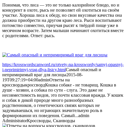
Понимая, что лиса — это не только калорийное блюдо, но и
конкурент в охоте, рысь не позволяет ей охотиться на своём
участке. Хороша лиса к обеду, но свои вкусовые качества она
должна приобрести на другом краю леса. Рыси воспитывают
потомство совместно, приучая рысят к твёрдой пище уже в
месячном возрасте. Затем малыши начинают охотиться вместе
с родителями. Ответ: рысь.
https://krosswordscanword.ru/otvety-na-krosswordy/samyj-opasnyj-
i-neprimirimyj-vrag-dlya-lisicy.html
Самый опасный и
непримиримый враг для лисицы
2015-08-
19T09:27:19+04:00
admin
Ответы на
кроссворды
кроссворд
Кошка собаке - не товарищ. Кошка в
душе - хозяин, а собака по сути - слуга. Это даже не
несовместимость видов, это почти классовая вражда. У кошек
и собак в дикой природе много разнообразных
родственников, о генетических связях которых не
задумываешься, но играющих значительную роль в
формировании их поведения. Самый...
admin
Administrator
Кроссворды, Сканворды