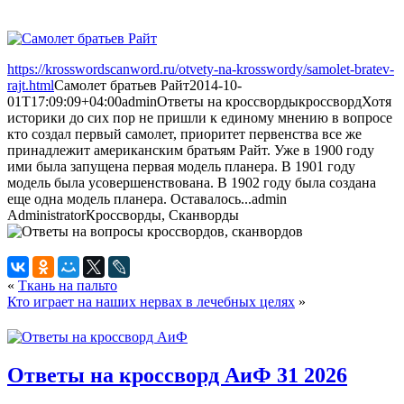
https://krosswordscanword.ru/otvety-na-krosswordy/samolet-bratev-
rajt.html
Самолет братьев Райт
2014-10-
01T17:09:09+04:00
admin
Ответы на кроссворды
кроссворд
Хотя
историки до сих пор не пришли к единому мнению в вопросе
кто создал первый самолет, приоритет первенства все же
принадлежит американским братьям Райт. Уже в 1900 году
ими была запущена первая модель планера. В 1901 году
модель была усовершенствована. В 1902 году была создана
еще одна модель планера. Оставалось...
admin
Administrator
Кроссворды, Сканворды
«
Ткань на пальто
Кто играет на наших нервах в лечебных целях
»
Ответы на кроссворд АиФ 31 2026