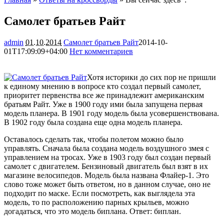
Самолет братьев Райт
admin
01.10.2014
Самолет братьев Райт
2014-10-
01T17:09:09+04:00
Нет комментариев
1756
Хотя историки до сих пор не пришли
к единому мнению в вопросе кто создал первый самолет,
приоритет первенства все же принадлежит американским
братьям Райт. Уже в 1900 году ими была запущена первая
модель планера. В 1901 году модель была усовершенствована.
В 1902 году была создана еще одна модель
планера.
Оставалось сделать так, чтобы полетом можно было
управлять. Сначала была создана модель воздушного змея с
управлением на тросах. Уже в 1903 году был создан первый
самолет с двигателем. Бензиновый двигатель был взят в их
магазине велосипедов. Модель была названа Флайер-1. Это
слово тоже может быть ответом, но в данном случае, оно не
подходит по маске. Если посмотреть, как выглядела эта
модель, то по расположению парных крыльев, можно
догадаться, что это модель биплана. Ответ: биплан.