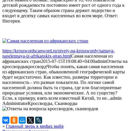
детской рождаемости постоянно имеет рост от одного года к
следующему. Таким образом страна держит лидерство и
входит в десятку самых населенных во всем мире. Ответ:
Нигерия.
https://krosswordscanword.ru/otvety-na-krosswordy/samaya-
naselennaya-iz-afrikanskix-stran.html
Самая населенная из
африканских стран
2015-07-15T19:08:40+04:00
admin
Ответы на
кроссворды
кроссворд
Чтобы понять, какая самая населенная
из африканских стран, обыкновенной географической карты
будет недостаточно. Как известно, размеры территории и
населенность - это разные показатели. По логике самой
населенной должна быть та страна, где или благоприятные
природные условия, или экономические. А по существу?
Если, к примеру, взять всем известный Китай, то не...
admin
Administrator
Кроссворды, Сканворды
«
Главный зверь в мифах майя