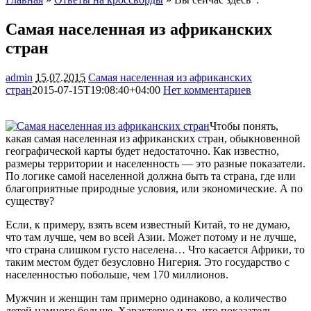
Самая населенная из африканских
стран
admin
15.07.2015
Самая населенная из африканских
стран
2015-07-15T19:08:40+04:00
Нет комментариев
1131
Чтобы понять,
какая самая населенная из африканских стран, обыкновенной
географической карты будет недостаточно. Как известно,
размеры территории и населенность — это разные показатели.
По логике самой населенной должна быть та страна, где или
благоприятные природные условия, или
экономические. А по
существу?
Если, к примеру, взять всем известный Китай, то не думаю,
что там лучше, чем во всей Азии. Может потому и не лучше,
что страна слишком густо населена… Что касается Африки, то
таким местом будет безусловно Нигерия. Это государство с
населенностью побольше, чем 170 миллионов.
Мужчин и женщин там примерно одинаково, а количество
детей намного больше. Характерно и то, что показатель