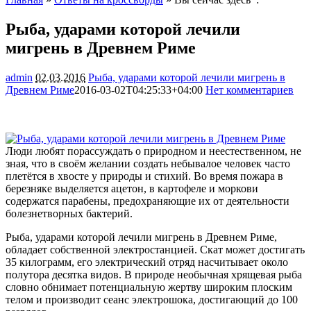
Рыба, ударами которой лечили
мигрень в Древнем Риме
admin
02.03.2016
Рыба, ударами которой лечили мигрень в
Древнем Риме
2016-03-02T04:25:33+04:00
Нет комментариев
1209
Люди любят порассуждать о природном и неестественном, не
зная, что в своём желании создать небывалое человек часто
плетётся в хвосте у природы и стихий. Во время пожара в
березняке выделяется ацетон, в картофеле и моркови
содержатся парабены, предохраняющие их от деятельности
болезнетворных
бактерий.
Рыба, ударами которой лечили мигрень в Древнем Риме,
обладает собственной электростанцией. Скат может достигать
35 килограмм, его электрический отряд насчитывает около
полутора десятка видов. В природе необычная хрящевая рыба
словно обнимает потенциальную жертву широким плоским
телом и производит сеанс электрошока, достигающий до 100