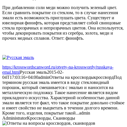
При добавлении соли меди можно получить зеленый цвет.
Если сравнить покрытие со стеклом, то в случае нанесения
эмали есть возможность приглушать цвета. Существует и
ювелирная финифть, которая представляет собой свинцовые
стекла прозрачных и непрозрачных цветов. Она используется,
чтобы декорировать покрытия из серебра, золота, меди и
прочих медных сплавов. Ответ: финифть.
https://krosswordscanword.ru/otvety-na-krosswordy/russkaya-
emal.html
Русская эмаль
2015-02-
04T17:03:16+04:00
admin
Ответы на кроссворды
кроссворд
Под
термином русская эмаль имеется в виду стекловидный
порошок, который смешивается с эмалью и наносится на
металлическую подложку. Такое нанесение является видом
прикладного искусства. Характерной особенностью данной
эмали является тот факт, что такое покрытие довольно стойкое
и имеет свойство не выцветать в течении долгого времени.
Кроме того, изделия, покрытые такой...
admin
Administrator
Кроссворды, Сканворды