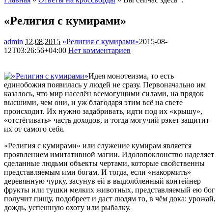
«Религия с кумирами»
admin
12.08.2015
«Религия с кумирами»
2015-08-
12T03:26:56+04:00
Нет комментариев
1220
Идея монотеизма, то есть
единобожия появилась у людей не сразу. Первоначально им
казалось, что мир населён всемогущими силами, на прядок
высшими, чем они, и уж благодаря этим всё на свете
происходит. Их нужно задабривать, идти под их «крышу»,
«отстёгивать» часть доходов, и тогда могучий рэкет
защитит
их от самого себя.
«Религия с кумирами» или служение кумирам является
проявлением имитативной магии. Идолопоклонство наделяет
сделанные людьми объекты чертами, которые свойственны
представляемым ими богам. И тогда, если «накормить»
деревянную чурку, засунув ей в выдолбленный контейнер
фрукты или тушки мелких животных, представляемый ею бог
получит пищу, подобреет и даст людям то, в чём дока: урожай,
дождь, успешную охоту или рыбалку.