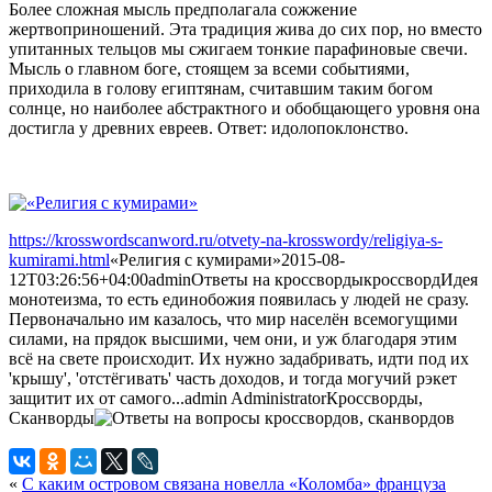
Более сложная мысль предполагала сожжение
жертвоприношений. Эта традиция жива до сих пор, но вместо
упитанных тельцов мы сжигаем тонкие парафиновые свечи.
Мысль о главном боге, стоящем за всеми событиями,
приходила в голову египтянам, считавшим таким богом
солнце, но наиболее абстрактного и обобщающего уровня она
достигла у древних евреев. Ответ: идолопоклонство.
https://krosswordscanword.ru/otvety-na-krosswordy/religiya-s-
kumirami.html
«Религия с кумирами»
2015-08-
12T03:26:56+04:00
admin
Ответы на кроссворды
кроссворд
Идея
монотеизма, то есть единобожия появилась у людей не сразу.
Первоначально им казалось, что мир населён всемогущими
силами, на прядок высшими, чем они, и уж благодаря этим
всё на свете происходит. Их нужно задабривать, идти под их
'крышу', 'отстёгивать' часть доходов, и тогда могучий рэкет
защитит их от самого...
admin
Administrator
Кроссворды,
Сканворды
«
С каким островом связана новелла «Коломба» француза