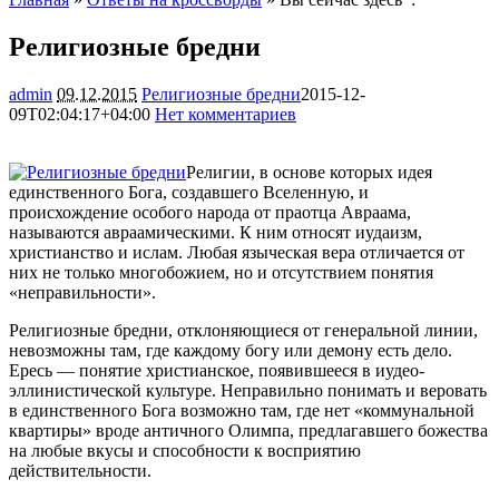
Религиозные бредни
admin
09.12.2015
Религиозные бредни
2015-12-
09T02:04:17+04:00
Нет комментариев
1449
Религии, в основе которых идея
единственного Бога, создавшего Вселенную, и
происхождение особого народа от праотца Авраама,
называются авраамическими. К ним относят иудаизм,
христианство и ислам. Любая языческая вера отличается от
них не только многобожием, но и отсутствием понятия
«неправильности».
Религиозные бредни, отклоняющиеся от генеральной линии,
невозможны там, где каждому богу или демону есть дело.
Ересь — понятие христианское, появившееся в иудео-
эллинистической культуре. Неправильно понимать и веровать
в единственного Бога возможно там, где нет «коммунальной
квартиры» вроде античного Олимпа, предлагавшего божества
на любые вкусы и способности к восприятию
действительности.