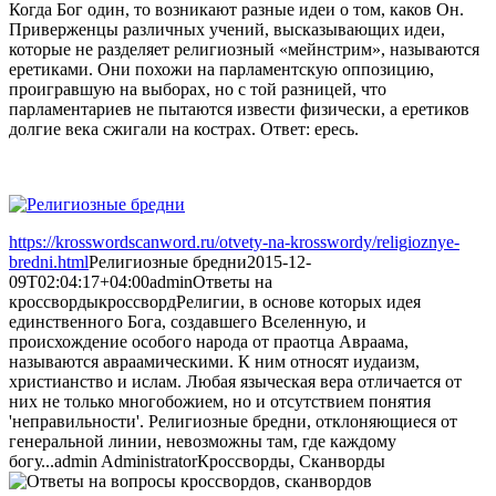
Когда Бог один, то возникают разные идеи о том, каков Он.
Приверженцы различных учений, высказывающих идеи,
которые не разделяет религиозный «мейнстрим», называются
еретиками. Они похожи на парламентскую оппозицию,
проигравшую на выборах, но с той разницей, что
парламентариев не пытаются извести физически, а еретиков
долгие века сжигали на кострах. Ответ: ересь.
https://krosswordscanword.ru/otvety-na-krosswordy/religioznye-
bredni.html
Религиозные бредни
2015-12-
09T02:04:17+04:00
admin
Ответы на
кроссворды
кроссворд
Религии, в основе которых идея
единственного Бога, создавшего Вселенную, и
происхождение особого народа от праотца Авраама,
называются авраамическими. К ним относят иудаизм,
христианство и ислам. Любая языческая вера отличается от
них не только многобожием, но и отсутствием понятия
'неправильности'. Религиозные бредни, отклоняющиеся от
генеральной линии, невозможны там, где каждому
богу...
admin
Administrator
Кроссворды, Сканворды