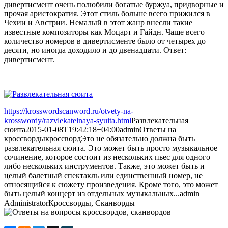
дивертисмент очень полюбили богатые буржуа, придворные и
прочая аристократия. Этот стиль больше всего прижился в
Чехии и Австрии. Немалый в этот жанр внесли такие
известные композиторы как Моцарт и Гайдн. Чаще всего
количество номеров в дивертисменте было от четырех до
десяти, но иногда доходило и до двенадцати. Ответ:
дивертисмент.
https://krosswordscanword.ru/otvety-na-
krosswordy/razvlekatelnaya-syuita.html
Развлекательная
сюита
2015-01-08T19:42:18+04:00
admin
Ответы на
кроссворды
кроссворд
Это не обязательно должна быть
развлекательная сюита. Это может быть просто музыкальное
сочинение, которое состоит из нескольких пьес для одного
либо нескольких инструментов. Также, это может быть и
целый балетный спектакль или единственный номер, не
относящийся к сюжету произведения. Кроме того, это может
быть целый концерт из отдельных музыкальных...
admin
Administrator
Кроссворды, Сканворды