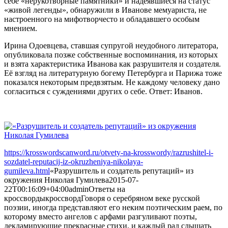
себе «нерукотворные памятники» и надеявшиеся на статус
«живой легенды», обнаружили в Иванове мемуариста, не
настроенного на мифотворчесто и обладавшего особым
мнением.
Ирина Одоевцева, ставшая супругой неудобного литератора,
опубликовала позже собственные воспоминания, из которых
и взята характеристика Иванова как разрушителя и создателя.
Её взгляд на литературную богему Петербурга и Парижа тоже
показался некоторым предвзятым. Не каждому человеку дано
согласиться с суждениями других о себе. Ответ: Иванов.
https://krosswordscanword.ru/otvety-na-krosswordy/razrushitel-i-
sozdatel-reputacij-iz-okruzheniya-nikolaya-
gumileva.html
«Разрушитель и создатель репутаций» из
окружения Николая Гумилева
2015-07-
22T00:16:09+04:00
admin
Ответы на
кроссворды
кроссворд
Говоря о серебряном веке русской
поэзии, иногда представляют его неким поэтическим раем, по
которому вместо ангелов с арфами разгуливают поэты,
декламирующие прекрасные стихи, и каждый рад слышать