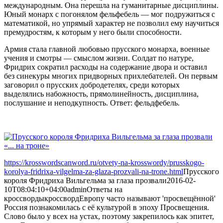
международным. Она перешла на гуманитарные дисциплины.
Юный монарх с погонялом фельфебель — мог подружиться с
математикой, но упрямый характер не позволил ему научиться
премудростям, к которым у него были способности.
Армия стала главной любовью прусского монарха, военные
учения и смотры — смыслом жизни. Солдат по натуре,
Фридрих сократил расходы на содержание двора и оставил
без синекуры многих придворных прихлебателей. Он первым
заговорил о прусских добродетелях, среди которых
выделялись набожность, прямолинейность, дисциплина,
послушание и неподкупность. Ответ: фельдфебель.
https://krosswordscanword.ru/otvety-na-krosswordy/prusskogo-
korolya-fridrixa-vilgelma-za-glaza-prozvali-na-trone.html
Прусского
короля Фридриха Вильгельма за глаза прозвали
2016-02-
10T08:04:10+04:00
admin
Ответы на
кроссворды
кроссворд
Европу часто называют 'просвещённой'
Россия познакомилась с её культурой в эпоху Просвещения.
Слово было у всех на устах, поэтому закрепилось как эпитет,