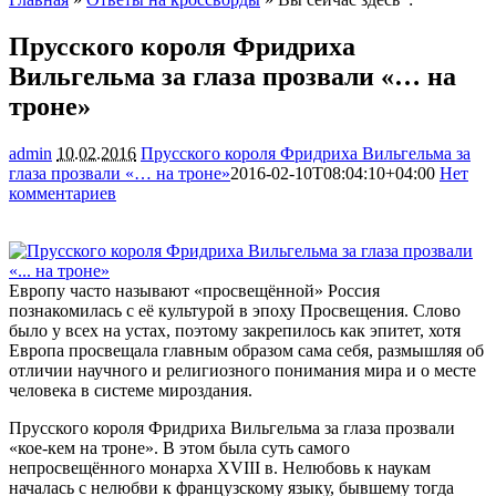
Прусского короля Фридриха
Вильгельма за глаза прозвали «… на
троне»
admin
10.02.2016
Прусского короля Фридриха Вильгельма за
глаза прозвали «… на троне»
2016-02-10T08:04:10+04:00
Нет
комментариев
1659
Европу часто называют «просвещённой» Россия
познакомилась с её культурой в эпоху Просвещения. Слово
было у всех на устах, поэтому закрепилось как эпитет, хотя
Европа просвещала главным образом сама себя, размышляя об
отличии научного и религиозного понимания мира и о месте
человека в
системе мироздания.
Прусского короля Фридриха Вильгельма за глаза прозвали
«кое-кем на троне». В этом была суть самого
непросвещённого монарха XVIII в. Нелюбовь к наукам
началась с нелюбви к французскому языку, бывшему тогда