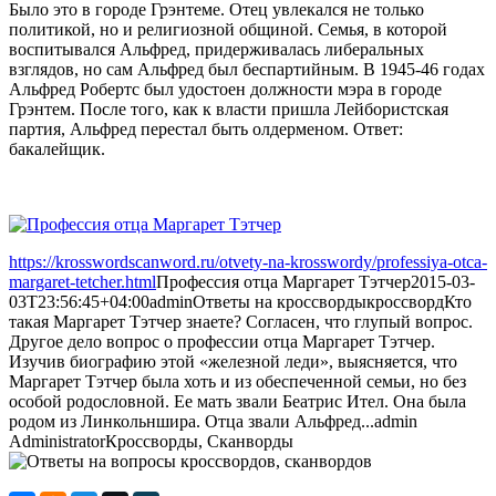
Было это в городе Грэнтеме. Отец увлекался не только
политикой, но и религиозной общиной. Семья, в которой
воспитывался Альфред, придерживалась либеральных
взглядов, но сам Альфред был беспартийным. В 1945-46 годах
Альфред Робертс был удостоен должности мэра в городе
Грэнтем. После того, как к власти пришла Лейбористская
партия, Альфред перестал быть олдерменом. Ответ:
бакалейщик.
https://krosswordscanword.ru/otvety-na-krosswordy/professiya-otca-
margaret-tetcher.html
Профессия отца Маргарет Тэтчер
2015-03-
03T23:56:45+04:00
admin
Ответы на кроссворды
кроссворд
Кто
такая Маргарет Тэтчер знаете? Согласен, что глупый вопрос.
Другое дело вопрос о профессии отца Маргарет Тэтчер.
Изучив биографию этой «железной леди», выясняется, что
Маргарет Тэтчер была хоть и из обеспеченной семьи, но без
особой родословной. Ее мать звали Беатрис Ител. Она была
родом из Линкольншира. Отца звали Альфред...
admin
Administrator
Кроссворды, Сканворды