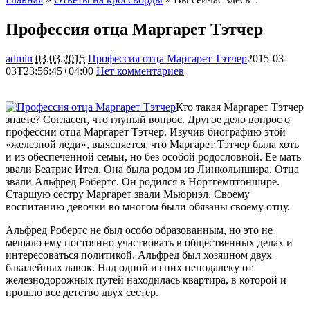
Профессия отца Маргарет Тэтчер
admin
03.03.2015
Профессия отца Маргарет Тэтчер
2015-03-
03T23:56:45+04:00
Нет комментариев
2731
Кто такая Маргарет Тэтчер
знаете? Согласен, что глупый вопрос. Другое дело вопрос о
профессии отца Маргарет Тэтчер. Изучив биографию этой
«железной леди», выясняется, что Маргарет Тэтчер была хоть
и из обеспеченной семьи, но без особой родословной. Ее мать
звали Беатрис Ител. Она была родом из
Линкольншира. Отца
звали Альфред Робертс. Он родился в Нортгемптоншире.
Старшую сестру Маргарет звали Мьюриэл. Своему
воспитанию девочки во многом были обязаны своему отцу.
Альфред Робертс не был особо образованным, но это не
мешало ему постоянно участвовать в общественных делах и
интересоваться политикой. Альфред был хозяином двух
бакалейных лавок. Над одной из них неподалеку от
железнодорожных путей находилась квартира, в которой и
прошло все детство двух сестер.