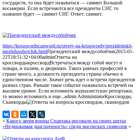
государств, то она будет называться — саммит Большой
восьмерки. Если встречаются все президенты СНГ, то
название будет — саммит СНГ. Ответ: саммит.
https://krosswordscanword.ru/otvety-na-krosswordy/prezidentskij-
mezhdusobojchik.html
Президентский междусобойчик
2015-01-
22T18:51:32+04:00
admin
Ответы на
кроссворды
кроссворд
Встречаться между собой могут и
повара, и палачи, и дворники. Таких равных профессий в
стране много, а должность президента страны обычно в
единственном числе. Значит речь идет о встречи президентов
разных стран. Раньше такое событие называлось встречей на
высшем уровне. Если вспомнить журналистские репортажи,
то можно вспомнить и еще...
admin
Administrator
Кроссворды,
Сканворды
«
Какого зверя воины Спартака рисовали на своих щитах
«Недвижимая драгоценность» среди масонских символов
»