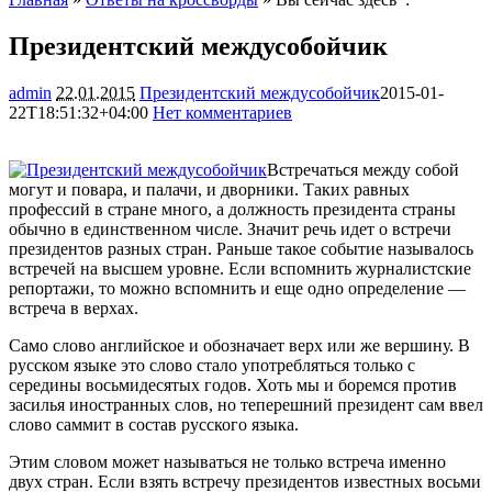
Президентский междусобойчик
admin
22.01.2015
Президентский междусобойчик
2015-01-
22T18:51:32+04:00
Нет комментариев
1880
Встречаться между собой
могут и повара, и палачи, и дворники. Таких равных
профессий в стране много, а должность президента страны
обычно в единственном числе. Значит речь идет о встречи
президентов разных стран. Раньше такое событие называлось
встречей на высшем уровне. Если вспомнить журналистские
репортажи, то можно вспомнить и еще одно определение —
встреча в верхах.
Само слово английское и обозначает верх или же вершину. В
русском языке это слово стало употребляться только с
середины восьмидесятых годов. Хоть мы и боремся против
засилья иностранных слов, но теперешний президент сам ввел
слово саммит в состав русского языка.
Этим словом может называться не только встреча именно
двух стран. Если взять встречу президентов известных восьми