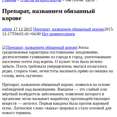
Препарат, названием обязанный
корове
admin
17.12.2015
Препарат, названием обязанный корове
2015-
12-17T04:01:41+04:00
Нет комментариев
1115
Эпоха
средневековья характерна постоянными эпидемиями,
десятилетиями гулявшими из города в город, уничтожавшие
население почти под корень. О культе тела было велено
забыть. Плоть требовала умерщвления, мыться полагалось
редко, стирать тоже, нечистоты выливать прямо из окошка на
голову, жить
скученно.
Препарат, названием обязанный корове, появился на основе
наблюдений над выжившими. Вакцина — это слабый или
мёртвый возбудитель заболевания, появление которого в
организме легко вызывает выработку противодействующих
веществ — антител. Первая вакцина была против коровьей
оспы. Латинское слово «вакка» (корова) и стало основой для
нового термина.