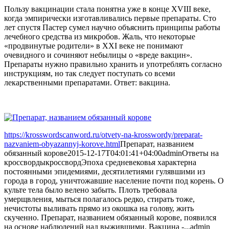
Пользу вакцинации стала понятна уже в конце XVIII веке,
когда эмпирически изготавливались первые препараты. Сто
лет спустя Пастер сумел научно объяснить принципы работы
лечебного средства из микробов. Жаль, что некоторые
«продвинутые родители» в XXI веке не понимают
очевидного и сочиняют небылицы о «вреде вакцин».
Препараты нужно правильно хранить и употреблять согласно
инструкциям, но так следует поступать со всеми
лекарственными препаратами. Ответ: вакцина.
https://krosswordscanword.ru/otvety-na-krosswordy/preparat-
nazvaniem-obyazannyj-korove.html
Препарат, названием
обязанный корове
2015-12-17T04:01:41+04:00
admin
Ответы на
кроссворды
кроссворд
Эпоха средневековья характерна
постоянными эпидемиями, десятилетиями гулявшими из
города в город, уничтожавшие население почти под корень. О
культе тела было велено забыть. Плоть требовала
умерщвления, мыться полагалось редко, стирать тоже,
нечистоты выливать прямо из окошка на голову, жить
скученно. Препарат, названием обязанный корове, появился
на основе наблюдений над выжившими. Вакцина -...
admin