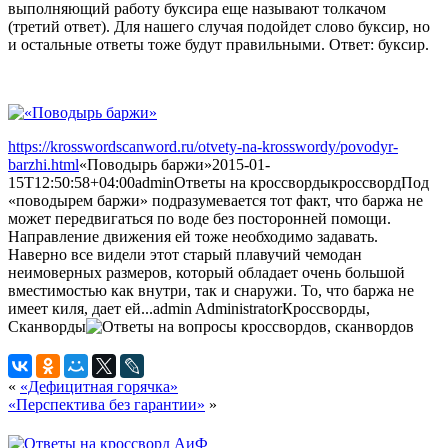
выполняющий работу буксира еще называют толкачом
(третий ответ). Для нашего случая подойдет слово буксир, но
и остальные ответы тоже будут правильными. Ответ: буксир.
https://krosswordscanword.ru/otvety-na-krosswordy/povodyr-
barzhi.html
«Поводырь баржи»
2015-01-
15T12:50:58+04:00
admin
Ответы на кроссворды
кроссворд
Под
«поводырем баржи» подразумевается тот факт, что баржа не
может передвигаться по воде без посторонней помощи.
Направление движения ей тоже необходимо задавать.
Наверно все видели этот старый плавучий чемодан
неимоверных размеров, который обладает очень большой
вместимостью как внутри, так и снаружи. То, что баржа не
имеет киля, дает ей...
admin
Administrator
Кроссворды,
Сканворды
«
«Дефицитная горячка»
«Перспектива без гарантии»
»