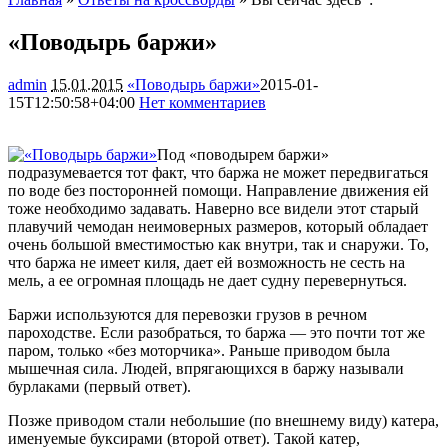
«Поводырь баржи»
admin
15.01.2015
«Поводырь баржи»
2015-01-
15T12:50:58+04:00
Нет комментариев
1374
Под «поводырем баржи»
подразумевается тот факт, что баржа не может передвигаться
по воде без посторонней помощи. Направление движения ей
тоже необходимо задавать. Наверно все видели этот старый
плавучий чемодан неимоверных размеров, который обладает
очень большой вместимостью как внутри,
так и снаружи. То,
что баржа не имеет киля, дает ей возможность не сесть на
мель, а ее огромная площадь не дает судну перевернуться.
Баржи используются для перевозки грузов в речном
пароходстве. Если разобраться, то баржа — это почти тот же
паром, только «без моторчика». Раньше приводом была
мышечная сила. Людей, впрягающихся в баржу называли
бурлаками (первый ответ).
Позже приводом стали небольшие (по внешнему виду) катера,
именуемые буксирами (второй ответ). Такой катер,